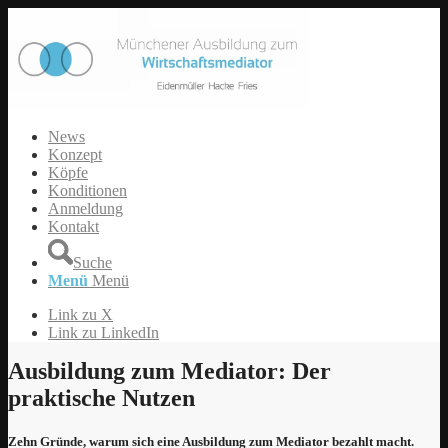
News
Konzept
Köpfe
Konditionen
Anmeldung
Kontakt
Suche
Menü
Menü
Link zu X
Link zu LinkedIn
Ausbildung zum Mediator: Der
praktische Nutzen
Zehn Gründe, warum sich eine Ausbildung zum Mediator bezahlt macht.