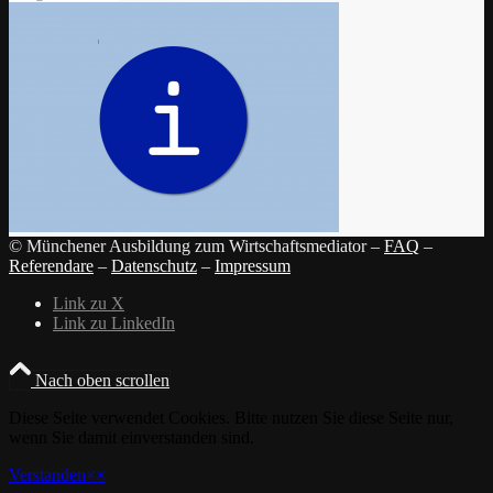
© Münchener Ausbildung zum Wirtschaftsmediator –
FAQ
–
Referendare
–
Datenschutz
–
Impressum
Link zu X
Link zu LinkedIn
Nach oben scrollen
Diese Seite verwendet Cookies. Bitte nutzen Sie diese Seite nur,
wenn Sie damit einverstanden sind.
Verstanden
×
×