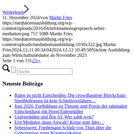
Weiterlesen
11. Dezember 2024
/
von
Martin Fries
https://mediatorenausbildung.org/wp-
content/uploads/2016/04/informationsgespraech-ueber-
mediation.png
757
1088
Martin Fries
https://mediatorenausbildung.org/wp-
content/uploads/mediationsausbildung-1030x322.jpg
Martin
Fries
2024-12-11 00:34:04
2024-12-12 10:49:58
Nächste Ausbildung
zum Wirtschaftsmediator ab November 2025
Seite 1 von 13
1
2
3
›
»
Neueste Beiträge
Raten ist nicht Entscheiden: Die crowdbasierte Blockchain-
Streitbeilegung ist kein Schiedsverfahren…
Juni 2026: Fortbildung zu Theorie und Praxis der rationalen
Entscheidung mit Horst Eidenmüller
Universitäten und Big AI: Wer zahlt wen?
Erst Mediator, dann Anwalt? Keine gute Idee…
Sehenswert: Friedemann Schulz von Thun über die
Geheimnisse guter Kommunikation