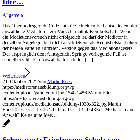
Idee…
Allgemein
Das Oberlandesgericht Celle hat kürzlich einen Fall entschieden, der
anwaltliche Mediatoren zur Vorsicht mahnt. Kernbotschaft: Wenn
ein Mediationsversuch nicht erfolgreich ist, darf der Mediator in
derselben Angelegenheit nicht anschließend als Rechtsbeistand einer
der beiden Parteien auftreten. Verstoß gegen das Mediationsgesetz
Der ursprünglich dem Amtsgericht Springe vorliegende Fall ist
schnell erzählt: Ein Anwalt hatte sich den […]
Weiterlesen
21. Oktober 2025
/
von
Martin Fries
https://mediatorenausbildung.org/wp-
content/uploads/parteiverrat.jpg
1548
1486
Martin Fries
https://mediatorenausbildung.org/wp-
content/uploads/mediationsausbildung-1030x322.jpg
Martin
Fries
2025-10-21 13:06:50
2025-10-21 13:10:43
Erst Mediator, dann
Anwalt? Keine gute Idee…
Sehenswert: Friedemann Schulz von