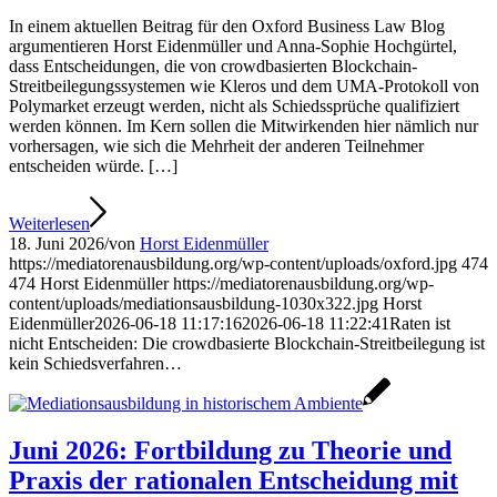
In einem aktuellen Beitrag für den Oxford Business Law Blog
argumentieren Horst Eidenmüller und Anna-Sophie Hochgürtel,
dass Entscheidungen, die von crowdbasierten Blockchain-
Streitbeilegungssystemen wie Kleros und dem UMA-Protokoll von
Polymarket erzeugt werden, nicht als Schiedssprüche qualifiziert
werden können. Im Kern sollen die Mitwirkenden hier nämlich nur
vorhersagen, wie sich die Mehrheit der anderen Teilnehmer
entscheiden würde. […]
Weiterlesen
18. Juni 2026
/
von
Horst Eidenmüller
https://mediatorenausbildung.org/wp-content/uploads/oxford.jpg
474
474
Horst Eidenmüller
https://mediatorenausbildung.org/wp-
content/uploads/mediationsausbildung-1030x322.jpg
Horst
Eidenmüller
2026-06-18 11:17:16
2026-06-18 11:22:41
Raten ist
nicht Entscheiden: Die crowdbasierte Blockchain-Streitbeilegung ist
kein Schiedsverfahren…
Juni 2026: Fortbildung zu Theorie und
Praxis der rationalen Entscheidung mit