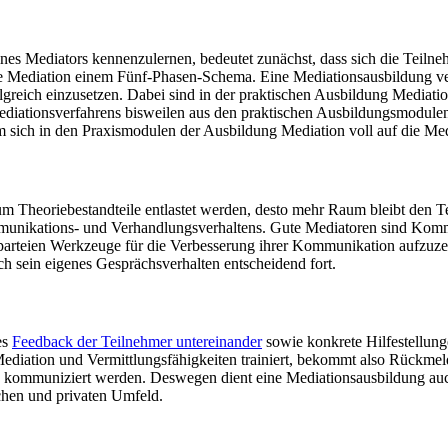
eines Mediators kennenzulernen, bedeutet zunächst, dass sich die Teiln
ne Mediation einem Fünf-Phasen-Schema. Eine Mediationsausbildung ver
folgreich einzusetzen. Dabei sind in der praktischen Ausbildung Mediat
 Mediationsverfahrens bisweilen aus den praktischen Ausbildungsmodule
 sich in den Praxismodulen der Ausbildung Mediation voll auf die Med
um Theoriebestandteile entlastet werden, desto mehr Raum bleibt den Te
unikations- und Verhandlungsverhaltens. Gute Mediatoren sind Kommun
parteien Werkzeuge für die Verbesserung ihrer Kommunikation aufzuzei
ch sein eigenes Gesprächsverhalten entscheidend fort.
es
Feedback der Teilnehmer untereinander
sowie konkrete Hilfestellung
Mediation und Vermittlungsfähigkeiten trainiert, bekommt also Rückmel
ritte kommuniziert werden. Deswegen dient eine Mediationsausbildung a
ichen und privaten Umfeld.