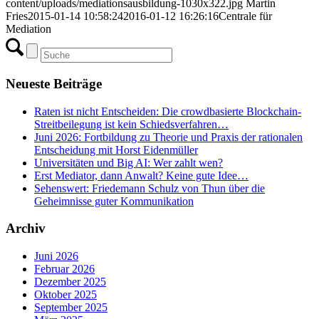
content/uploads/mediationsausbildung-1030x322.jpg
Martin
Fries
2015-01-14 10:58:24
2016-01-12 16:26:16
Centrale für
Mediation
Neueste Beiträge
Raten ist nicht Entscheiden: Die crowdbasierte Blockchain-
Streitbeilegung ist kein Schiedsverfahren…
Juni 2026: Fortbildung zu Theorie und Praxis der rationalen
Entscheidung mit Horst Eidenmüller
Universitäten und Big AI: Wer zahlt wen?
Erst Mediator, dann Anwalt? Keine gute Idee…
Sehenswert: Friedemann Schulz von Thun über die
Geheimnisse guter Kommunikation
Archiv
Juni 2026
Februar 2026
Dezember 2025
Oktober 2025
September 2025