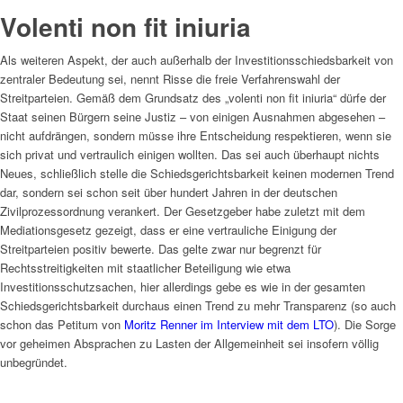
Volenti non fit iniuria
Als weiteren Aspekt, der auch außerhalb der Investitionsschiedsbarkeit von
zentraler Bedeutung sei, nennt Risse die freie Verfahrenswahl der
Streitparteien. Gemäß dem Grundsatz des „volenti non fit iniuria“ dürfe der
Staat seinen Bürgern seine Justiz – von einigen Ausnahmen abgesehen –
nicht aufdrängen, sondern müsse ihre Entscheidung respektieren, wenn sie
sich privat und vertraulich einigen wollten. Das sei auch überhaupt nichts
Neues, schließlich stelle die Schiedsgerichtsbarkeit keinen modernen Trend
dar, sondern sei schon seit über hundert Jahren in der deutschen
Zivilprozessordnung verankert. Der Gesetzgeber habe zuletzt mit dem
Mediationsgesetz gezeigt, dass er eine vertrauliche Einigung der
Streitparteien positiv bewerte. Das gelte zwar nur begrenzt für
Rechtsstreitigkeiten mit staatlicher Beteiligung wie etwa
Investitionsschutzsachen, hier allerdings gebe es wie in der gesamten
Schiedsgerichtsbarkeit durchaus einen Trend zu mehr Transparenz (so auch
schon das Petitum von
Moritz Renner im Interview mit dem LTO
). Die Sorge
vor geheimen Absprachen zu Lasten der Allgemeinheit sei insofern völlig
unbegründet.