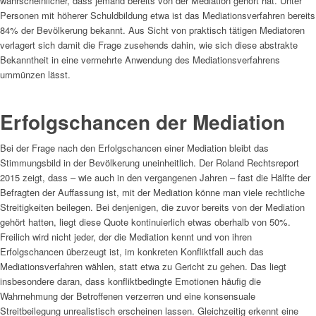
wahrscheinlicher, dass jemand bereits von der Mediation gehört hat. Unter
Personen mit höherer Schuldbildung etwa ist das Mediationsverfahren bereits
84% der Bevölkerung bekannt. Aus Sicht von praktisch tätigen Mediatoren
verlagert sich damit die Frage zusehends dahin, wie sich diese abstrakte
Bekanntheit in eine vermehrte Anwendung des Mediationsverfahrens
ummünzen lässt.
Erfolgschancen der Mediation
Bei der Frage nach den Erfolgschancen einer Mediation bleibt das
Stimmungsbild in der Bevölkerung uneinheitlich. Der Roland Rechtsreport
2015 zeigt, dass – wie auch in den vergangenen Jahren – fast die Hälfte der
Befragten der Auffassung ist, mit der Mediation könne man viele rechtliche
Streitigkeiten beilegen. Bei denjenigen, die zuvor bereits von der Mediation
gehört hatten, liegt diese Quote kontinuierlich etwas oberhalb von 50%.
Freilich wird nicht jeder, der die Mediation kennt und von ihren
Erfolgschancen überzeugt ist, im konkreten Konfliktfall auch das
Mediationsverfahren wählen, statt etwa zu Gericht zu gehen. Das liegt
insbesondere daran, dass konfliktbedingte Emotionen häufig die
Wahrnehmung der Betroffenen verzerren und eine konsensuale
Streitbeilegung unrealistisch erscheinen lassen. Gleichzeitig erkennt eine