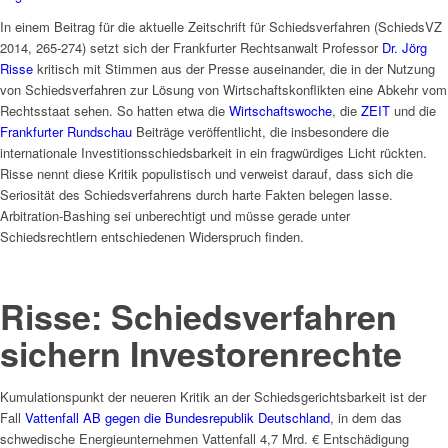
In einem Beitrag für die aktuelle Zeitschrift für Schiedsverfahren (SchiedsVZ
2014, 265-274) setzt sich der Frankfurter Rechtsanwalt Professor
Dr. Jörg
Risse
kritisch mit Stimmen aus der Presse auseinander, die in der Nutzung
von Schiedsverfahren zur Lösung von Wirtschaftskonflikten eine Abkehr vom
Rechtsstaat sehen. So hatten etwa die
Wirtschaftswoche
, die
ZEIT
und die
Frankfurter Rundschau
Beiträge veröffentlicht, die insbesondere die
internationale Investitionsschiedsbarkeit in ein fragwürdiges Licht rückten.
Risse nennt diese Kritik populistisch und verweist darauf, dass sich die
Seriosität des Schiedsverfahrens durch harte Fakten belegen lasse.
Arbitration-Bashing sei unberechtigt und müsse gerade unter
Schiedsrechtlern entschiedenen Widerspruch finden.
Risse: Schiedsverfahren
sichern Investorenrechte
Kumulationspunkt der neueren Kritik an der Schiedsgerichtsbarkeit ist der
Fall
Vattenfall AB gegen die Bundesrepublik Deutschland
, in dem das
schwedische Energieunternehmen Vattenfall 4,7 Mrd. € Entschädigung