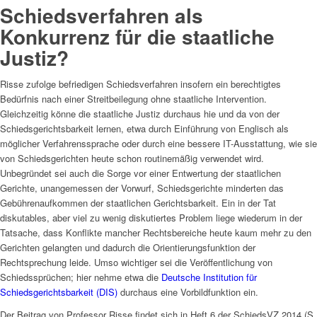
Schiedsverfahren als
Konkurrenz für die staatliche
Justiz?
Risse zufolge befriedigen Schiedsverfahren insofern ein berechtigtes
Bedürfnis nach einer Streitbeilegung ohne staatliche Intervention.
Gleichzeitig könne die staatliche Justiz durchaus hie und da von der
Schiedsgerichtsbarkeit lernen, etwa durch Einführung von Englisch als
möglicher Verfahrenssprache oder durch eine bessere IT-Ausstattung, wie sie
von Schiedsgerichten heute schon routinemäßig verwendet wird.
Unbegründet sei auch die Sorge vor einer Entwertung der staatlichen
Gerichte, unangemessen der Vorwurf, Schiedsgerichte minderten das
Gebührenaufkommen der staatlichen Gerichtsbarkeit. Ein in der Tat
diskutables, aber viel zu wenig diskutiertes Problem liege wiederum in der
Tatsache, dass Konflikte mancher Rechtsbereiche heute kaum mehr zu den
Gerichten gelangten und dadurch die Orientierungsfunktion der
Rechtsprechung leide. Umso wichtiger sei die Veröffentlichung von
Schiedssprüchen; hier nehme etwa die
Deutsche Institution für
Schiedsgerichtsbarkeit (DIS)
durchaus eine Vorbildfunktion ein.
Der Beitrag von Professor Risse findet sich in Heft 6 der SchiedsVZ 2014 (S.