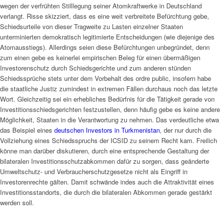
wegen der verfrühten Stilllegung seiner Atomkraftwerke in Deutschland
verlangt. Risse skizziert, dass es eine weit verbreitete Befürchtung gebe,
Schiedsurteile von dieser Tragweite zu Lasten einzelner Staaten
unterminierten demokratisch legitimierte Entscheidungen (wie diejenige des
Atomausstiegs). Allerdings seien diese Befürchtungen unbegründet, denn
zum einen gebe es keinerlei empirischen Beleg für einen übermäßigen
Investorenschutz durch Schiedsgerichte und zum anderen stünden
Schiedssprüche stets unter dem Vorbehalt des ordre public, insofern habe
die staatliche Justiz zumindest in extremen Fällen durchaus noch das letzte
Wort. Gleichzeitig sei ein erhebliches Bedürfnis für die Tätigkeit gerade von
Investitionsschiedsgerichten festzustellen, denn häufig gebe es keine andere
Möglichkeit, Staaten in die Verantwortung zu nehmen. Das verdeutliche etwa
das Beispiel eines
deutschen Investors in Turkmenistan
, der nur durch die
Vollziehung eines Schiedsspruchs der ICSID zu seinem Recht kam. Freilich
könne man darüber diskutieren, durch eine entsprechende Gestaltung der
bilateralen Investitionsschutzabkommen dafür zu sorgen, dass geänderte
Umweltschutz- und Verbraucherschutzgesetze nicht als Eingriff in
Investorenrechte gälten. Damit schwände indes auch die Attraktivität eines
Investitionsstandorts, die durch die bilateralen Abkommen gerade gestärkt
werden soll.