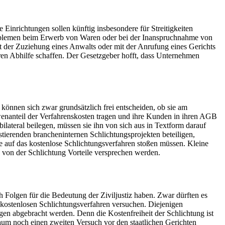
 Einrichtungen sollen künftig insbesondere für Streitigkeiten
Problemen beim Erwerb von Waren oder bei der Inanspruchnahme von
it der Zuziehung eines Anwalts oder mit der Anrufung eines Gerichts
hren Abhilfe schaffen. Der Gesetzgeber hofft, dass Unternehmen
können sich zwar grundsätzlich frei entscheiden, ob sie am
öwenanteil der Verfahrenskosten tragen und ihre Kunden in ihren AGB
lateral beilegen, müssen sie ihn von sich aus in Textform darauf
tierenden brancheninternen Schlichtungsprojekten beteiligen,
se auf das kostenlose Schlichtungsverfahren stoßen müssen. Kleine
h von der Schlichtung Vorteile versprechen werden.
h Folgen für die Bedeutung der Ziviljustiz haben. Zwar dürften es
 kostenlosen Schlichtungsverfahren versuchen. Diejenigen
ngen abgebracht werden. Denn die Kostenfreiheit der Schlichtung ist
kaum noch einen zweiten Versuch vor den staatlichen Gerichten