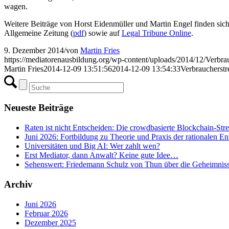
wagen.
Weitere Beiträge von Horst Eidenmüller und Martin Engel finden sic
Allgemeine Zeitung (
pdf
) sowie auf
Legal Tribune Online
.
9. Dezember 2014
/
von
Martin Fries
https://mediatorenausbildung.org/wp-content/uploads/2014/12/Verbra
Martin Fries
2014-12-09 13:51:56
2014-12-09 13:54:33
Verbraucherstr
Neueste Beiträge
Raten ist nicht Entscheiden: Die crowdbasierte Blockchain-Str
Juni 2026: Fortbildung zu Theorie und Praxis der rationalen E
Universitäten und Big AI: Wer zahlt wen?
Erst Mediator, dann Anwalt? Keine gute Idee…
Sehenswert: Friedemann Schulz von Thun über die Geheimnis
Archiv
Juni 2026
Februar 2026
Dezember 2025