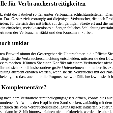
lle für Verbraucherstreitigkeiten
steht die Tätigkeit so genannter Verbraucherschlichtungsstellen. Diese
n. Das Gesetz zielt vorrangig auf diejenigen Verbraucher, die nach 
en, für die sich dies mit Blick auf den geringen Streitwert und die m
 ein einfaches, meist kostenloses außergerichtliches Schlichtungsverfa
rtrauen der Verbraucher stärkt und den Konsum ankurbelt.
noch unklar
en Entwurf nimmt der Gesetzgeber die Unternehmer in die Pflicht: Sie 
erdings für die Verbraucherschlichtung entscheiden, müssen sie den L
ksam machen. Können Sie einen Konflikt mit einem Verbraucher nicht bi
hrend sich aktuell insbesondere große Unternehmen an den bereits exis
stellung aufrecht erhalten werden, wenn sie die Verbraucher mit der Na
teiligt, so dass auch hier die Prognose schwer fällt, inwieweit sie sic
ls Komplementäre?
ng nach dem Verbraucherstreitbeilegungsgesetz öffnen, könnte dies auc
verbundenen Aufwands den Kopf in den Sand stecken, zukünftig mit dem
er durch die vom Verbraucherstreitbeilegungsgesetz initiierten Neueru
sie dann im Schlichtungsverfahren nicht erfolgreich, werden sie aber 