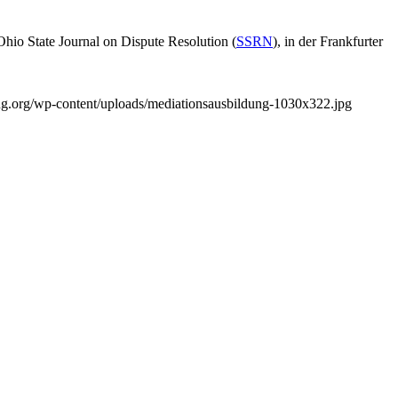
 Ohio State Journal on Dispute Resolution (
SSRN
), in der Frankfurter
ung.org/wp-content/uploads/mediationsausbildung-1030x322.jpg