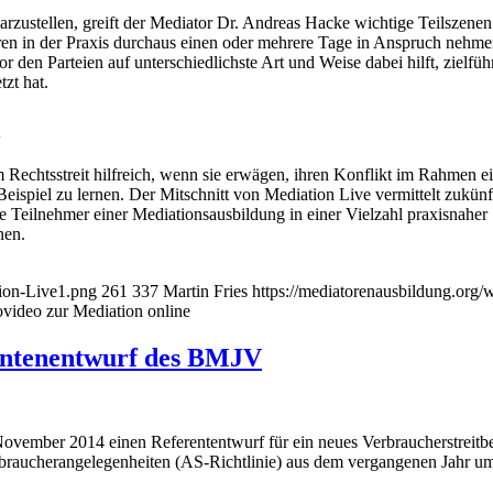
arzustellen, greift der Mediator Dr. Andreas Hacke wichtige Teilszen
ren in der Praxis durchaus einen oder mehrere Tage in Anspruch nehmen
r den Parteien auf unterschiedlichste Art und Weise dabei hilft, zielfü
zt hat.
l
em Rechtsstreit hilfreich, wenn sie erwägen, ihren Konflikt im Rahmen 
ispiel zu lernen. Der Mitschnitt von Mediation Live vermittelt zukünf
e Teilnehmer einer Mediationsausbildung in einer Vielzahl praxisnaher
nen.
tion-Live1.png
261
337
Martin Fries
https://mediatorenausbildung.org
video zur Mediation online
rentenentwurf des BMJV
ovember 2014 einen Referententwurf für ein neues Verbraucherstreitbei
Verbraucherangelegenheiten (AS-Richtlinie) aus dem vergangenen Jahr u