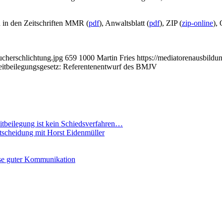
h in den Zeitschriften MMR (
pdf
), Anwaltsblatt (
pdf
), ZIP (
zip-online
),
ucherschlichtung.jpg
659
1000
Martin Fries
https://mediatorenausbild
eitbeilegungsgesetz: Referentenentwurf des BMJV
eitbeilegung ist kein Schiedsverfahren…
ntscheidung mit Horst Eidenmüller
se guter Kommunikation