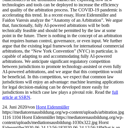
technologies and tools can be deployed to increase the efficiency
and quality of the arbitration process. The COVID-19 pandemic is
accelerating this trend. In a recent essay, Horst Eidenmüller and
Faidon Varesis analyze the “Anatomy of an Arbitration”. We argue
that, functionally, fully AI-powered arbitrations will be both
technically feasible and should be permitted by the law at some
point in the future. There is nothing in the concept of an arbitration
that requires human control, governance, or even input. We further
argue that the existing legal framework for international commercial
arbitrations, the “New York Convention” (NYC) in particular, is
capable of adapting to and accommodating fully AI-powered
arbitrations. We anticipate significant regulatory competition
between jurisdictions to promote technology-assisted or even fully
AI-powered arbitrations, and we argue that this competition would
be beneficial. In this competition, we expect that common law
jurisdictions will enjoy an advantage: machine learning applications
for legal decision-making can be developed more easily for
jurisdictions in which case law plays a pivotal role. Read the
full
article at SSRN
.
24. Juni 2020
/
von
Horst Eidenmüller
https://mediatorenausbildung.org/wp-content/uploads/arbitration.jpg
1116
1104
Horst Eidenmüller
https://mediatorenausbildung.org/wp-
content/uploads/mediationsausbildung-1030x322.jpg
Horst
Eidenmüller
2020-06-24 12:56:18
2020-06-24 12:56:18
What is an