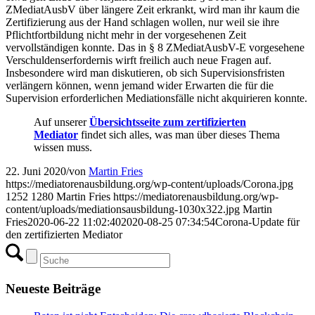
ZMediatAusbV über längere Zeit erkrankt, wird man ihr kaum die
Zertifizierung aus der Hand schlagen wollen, nur weil sie ihre
Pflichtfortbildung nicht mehr in der vorgesehenen Zeit
vervollständigen konnte. Das in § 8 ZMediatAusbV-E vorgesehene
Verschuldenserfordernis wirft freilich auch neue Fragen auf.
Insbesondere wird man diskutieren, ob sich Supervisionsfristen
verlängern können, wenn jemand wider Erwarten die für die
Supervision erforderlichen Mediationsfälle nicht akquirieren konnte.
Auf unserer
Übersichtsseite zum zertifizierten
Mediator
findet sich alles, was man über dieses Thema
wissen muss.
22. Juni 2020
/
von
Martin Fries
https://mediatorenausbildung.org/wp-content/uploads/Corona.jpg
1252
1280
Martin Fries
https://mediatorenausbildung.org/wp-
content/uploads/mediationsausbildung-1030x322.jpg
Martin
Fries
2020-06-22 11:02:40
2020-08-25 07:34:54
Corona-Update für
den zertifizierten Mediator
Neueste Beiträge