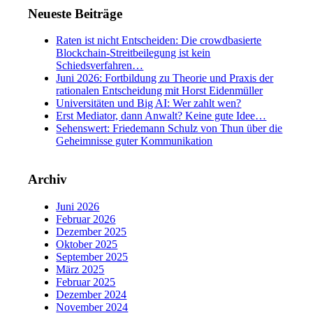
Neueste Beiträge
Raten ist nicht Entscheiden: Die crowdbasierte
Blockchain-Streitbeilegung ist kein
Schiedsverfahren…
Juni 2026: Fortbildung zu Theorie und Praxis der
rationalen Entscheidung mit Horst Eidenmüller
Universitäten und Big AI: Wer zahlt wen?
Erst Mediator, dann Anwalt? Keine gute Idee…
Sehenswert: Friedemann Schulz von Thun über die
Geheimnisse guter Kommunikation
Archiv
Juni 2026
Februar 2026
Dezember 2025
Oktober 2025
September 2025
März 2025
Februar 2025
Dezember 2024
November 2024