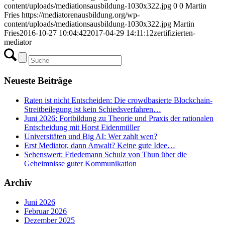
content/uploads/mediationsausbildung-1030x322.jpg
0
0
Martin
Fries
https://mediatorenausbildung.org/wp-
content/uploads/mediationsausbildung-1030x322.jpg
Martin
Fries
2016-10-27 10:04:42
2017-04-29 14:11:12
zertifizierten-
mediator
Neueste Beiträge
Raten ist nicht Entscheiden: Die crowdbasierte Blockchain-
Streitbeilegung ist kein Schiedsverfahren…
Juni 2026: Fortbildung zu Theorie und Praxis der rationalen
Entscheidung mit Horst Eidenmüller
Universitäten und Big AI: Wer zahlt wen?
Erst Mediator, dann Anwalt? Keine gute Idee…
Sehenswert: Friedemann Schulz von Thun über die
Geheimnisse guter Kommunikation
Archiv
Juni 2026
Februar 2026
Dezember 2025