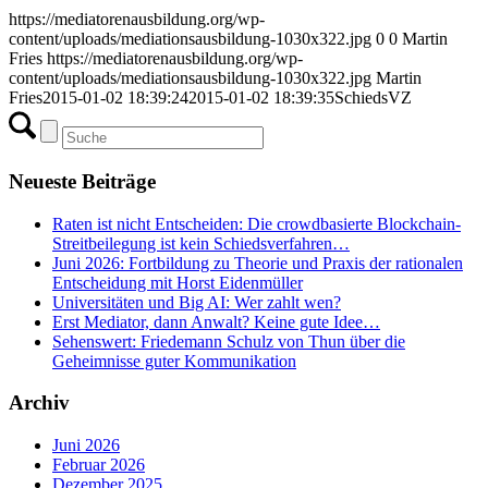
https://mediatorenausbildung.org/wp-
content/uploads/mediationsausbildung-1030x322.jpg
0
0
Martin
Fries
https://mediatorenausbildung.org/wp-
content/uploads/mediationsausbildung-1030x322.jpg
Martin
Fries
2015-01-02 18:39:24
2015-01-02 18:39:35
SchiedsVZ
Neueste Beiträge
Raten ist nicht Entscheiden: Die crowdbasierte Blockchain-
Streitbeilegung ist kein Schiedsverfahren…
Juni 2026: Fortbildung zu Theorie und Praxis der rationalen
Entscheidung mit Horst Eidenmüller
Universitäten und Big AI: Wer zahlt wen?
Erst Mediator, dann Anwalt? Keine gute Idee…
Sehenswert: Friedemann Schulz von Thun über die
Geheimnisse guter Kommunikation
Archiv
Juni 2026
Februar 2026
Dezember 2025