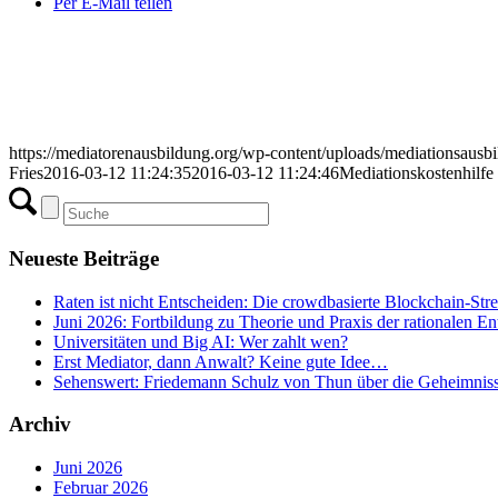
Per E-Mail teilen
https://mediatorenausbildung.org/wp-content/uploads/mediationsaus
Fries
2016-03-12 11:24:35
2016-03-12 11:24:46
Mediationskostenhilfe
Neueste Beiträge
Raten ist nicht Entscheiden: Die crowdbasierte Blockchain-Str
Juni 2026: Fortbildung zu Theorie und Praxis der rationalen E
Universitäten und Big AI: Wer zahlt wen?
Erst Mediator, dann Anwalt? Keine gute Idee…
Sehenswert: Friedemann Schulz von Thun über die Geheimnis
Archiv
Juni 2026
Februar 2026