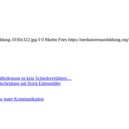
bildung-1030x322.jpg
0
0
Martin Fries
https://mediatorenausbildung.or
eitbeilegung ist kein Schiedsverfahren…
ntscheidung mit Horst Eidenmüller
se guter Kommunikation