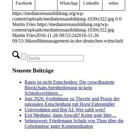
Facebook
WhatsApp
LinkedIn
teilen
https://mediatorenausbildung.org/wp-
content/uploads/mediationsausbildung-1030x322.jpg
0
0
Martin Fries
https://mediatorenausbildung.org/wp-
content/uploads/mediationsausbildung-1030x322.jpg
Martin Fries
2016-11-26 09:53:24
2016-11-26
09:53:36
konfliktmanagement-in-der-deutschen-wirtschaft
Neueste Beiträge
Raten ist nicht Entscheiden: Die crowdbasierte
Blockchain-Streitbeilegung ist kein
Schiedsverfahren…
Juni 2026: Fortbildung zu Theorie und Praxis der
rationalen Entscheidung mit Horst Eidenmüller
Universitäten und Big AI: Wer zahlt wen?
Erst Mediator, dann Anwalt? Keine gute Idee…
Sehenswert: Friedemann Schulz von Thun über die
Geheimnisse guter Kommunikation