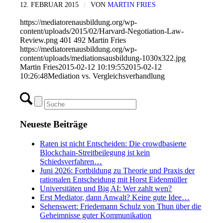
12. FEBRUAR 2015
/
VON
MARTIN FRIES
https://mediatorenausbildung.org/wp-
content/uploads/2015/02/Harvard-Negotiation-Law-
Review.png
401
492
Martin Fries
https://mediatorenausbildung.org/wp-
content/uploads/mediationsausbildung-1030x322.jpg
Martin Fries
2015-02-12 10:19:55
2015-02-12
10:26:48
Mediation vs. Vergleichsverhandlung
Neueste Beiträge
Raten ist nicht Entscheiden: Die crowdbasierte
Blockchain-Streitbeilegung ist kein
Schiedsverfahren…
Juni 2026: Fortbildung zu Theorie und Praxis der
rationalen Entscheidung mit Horst Eidenmüller
Universitäten und Big AI: Wer zahlt wen?
Erst Mediator, dann Anwalt? Keine gute Idee…
Sehenswert: Friedemann Schulz von Thun über die
Geheimnisse guter Kommunikation