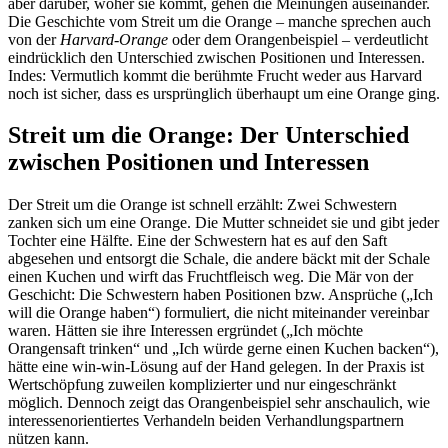
aber darüber, woher sie kommt, gehen die Meinungen auseinander.
Die Geschichte vom Streit um die Orange – manche sprechen auch
von der
Harvard-Orange
oder dem Orangenbeispiel – verdeutlicht
eindrücklich den Unterschied zwischen Positionen und Interessen.
Indes: Vermutlich kommt die berühmte Frucht weder aus Harvard
noch ist sicher, dass es ursprünglich überhaupt um eine Orange ging.
Streit um die Orange: Der Unterschied
zwischen Positionen und Interessen
Der Streit um die Orange ist schnell erzählt: Zwei Schwestern
zanken sich um eine Orange. Die Mutter schneidet sie und gibt jeder
Tochter eine Hälfte. Eine der Schwestern hat es auf den Saft
abgesehen und entsorgt die Schale, die andere bäckt mit der Schale
einen Kuchen und wirft das Fruchtfleisch weg. Die Mär von der
Geschicht: Die Schwestern haben Positionen bzw. Ansprüche („Ich
will die Orange haben“) formuliert, die nicht miteinander vereinbar
waren. Hätten sie ihre Interessen ergründet („Ich möchte
Orangensaft trinken“ und „Ich würde gerne einen Kuchen backen“),
hätte eine win-win-Lösung auf der Hand gelegen. In der Praxis ist
Wertschöpfung zuweilen komplizierter und nur eingeschränkt
möglich. Dennoch zeigt das Orangenbeispiel sehr anschaulich, wie
interessenorientiertes Verhandeln beiden Verhandlungspartnern
nützen kann.