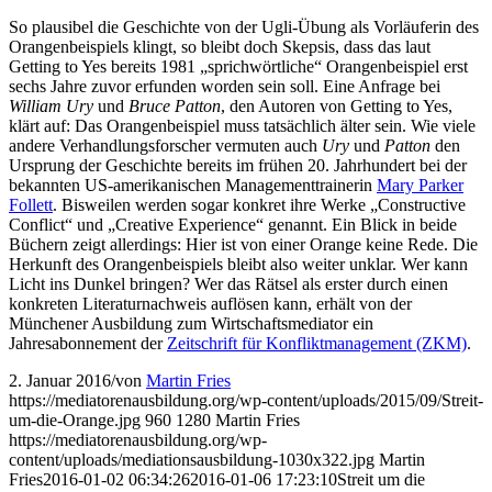
So plausibel die Geschichte von der Ugli-Übung als Vorläuferin des
Orangenbeispiels klingt, so bleibt doch Skepsis, dass das laut
Getting to Yes bereits 1981 „sprichwörtliche“ Orangenbeispiel erst
sechs Jahre zuvor erfunden worden sein soll. Eine Anfrage bei
William Ury
und
Bruce Patton
, den Autoren von Getting to Yes,
klärt auf: Das Orangenbeispiel muss tatsächlich älter sein. Wie viele
andere Verhandlungsforscher vermuten auch
Ury
und
Patton
den
Ursprung der Geschichte bereits im frühen 20. Jahrhundert bei der
bekannten US-amerikanischen Managementtrainerin
Mary Parker
Follett
. Bisweilen werden sogar konkret ihre Werke „Constructive
Conflict“ und „Creative Experience“ genannt. Ein Blick in beide
Büchern zeigt allerdings: Hier ist von einer Orange keine Rede. Die
Herkunft des Orangenbeispiels bleibt also weiter unklar. Wer kann
Licht ins Dunkel bringen? Wer das Rätsel als erster durch einen
konkreten Literaturnachweis auflösen kann, erhält von der
Münchener Ausbildung zum Wirtschaftsmediator ein
Jahresabonnement der
Zeitschrift für Konfliktmanagement (ZKM)
.
2. Januar 2016
/
von
Martin Fries
https://mediatorenausbildung.org/wp-content/uploads/2015/09/Streit-
um-die-Orange.jpg
960
1280
Martin Fries
https://mediatorenausbildung.org/wp-
content/uploads/mediationsausbildung-1030x322.jpg
Martin
Fries
2016-01-02 06:34:26
2016-01-06 17:23:10
Streit um die