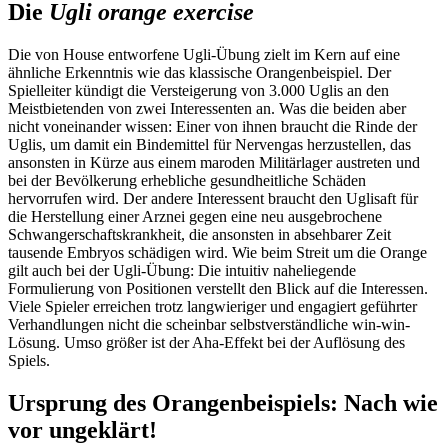
Die
Ugli orange exercise
Die von House entworfene Ugli-Übung zielt im Kern auf eine
ähnliche Erkenntnis wie das klassische Orangenbeispiel. Der
Spielleiter kündigt die Versteigerung von 3.000 Uglis an den
Meistbietenden von zwei Interessenten an. Was die beiden aber
nicht voneinander wissen: Einer von ihnen braucht die Rinde der
Uglis, um damit ein Bindemittel für Nervengas herzustellen, das
ansonsten in Kürze aus einem maroden Militärlager austreten und
bei der Bevölkerung erhebliche gesundheitliche Schäden
hervorrufen wird. Der andere Interessent braucht den Uglisaft für
die Herstellung einer Arznei gegen eine neu ausgebrochene
Schwangerschaftskrankheit, die ansonsten in absehbarer Zeit
tausende Embryos schädigen wird. Wie beim Streit um die Orange
gilt auch bei der Ugli-Übung: Die intuitiv naheliegende
Formulierung von Positionen verstellt den Blick auf die Interessen.
Viele Spieler erreichen trotz langwieriger und engagiert geführter
Verhandlungen nicht die scheinbar selbstverständliche win-win-
Lösung. Umso größer ist der Aha-Effekt bei der Auflösung des
Spiels.
Ursprung des Orangenbeispiels: Nach wie
vor ungeklärt!