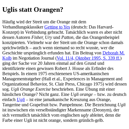
Uglis statt Orangen?
Häufig wird der Streit um die Orange mit dem
Verhandlungsklassiker
Getting to Yes
(deutsch: Das Harvard-
Konzept) in Verbindung gebracht. Tatsächlich waren es aber nicht
dessen Autoren
Fisher,
Ury
und
Patton
, die das Orangenbeispiel
konzipierten. Vielmehr war der Streit um die Orange schon damals
sprichwörtlich – auch wenn niemand so recht wusste, wer die
Geschichte ursprünglich erfunden hat. Ein Beitrag von
Deborah M.
Kolb
im Negotiation Journal (
Vol. 11/4, Oktober 1995, S. 339 ff.
)
ging der Sache vor 20 Jahren einmal auf den Grund und
identifizierte einen gewissen Robert J. House als Erfinder des
Beispiels. In einem 1975 erschienenen US-amerikanischen
Managementratgeber (Hall et al., Experiences in Management and
Organizational Behavior, St. Clair Press, Chicago 1975) wird dessen
sog.
Ugli Orange Exercise
beschrieben. Eine Übung mit einer
hässlichen Orange? Nicht ganz. Eine
Ugli orange
– bzw. zu deutsch
einfach
Ugli
– ist eine jamaikanische Kreuzung aus Orange,
Tangerine und Grapefruit bzw. Pampelmuse. Die Bezeichnung
Ugli
ist inzwischen ein verselbständigter Markenname (Deonym), der
sich vermutlich tatsächlich vom englischen
ugly
ableitet, denn die
Farbe einer Ugli ist nicht orange, sondern grünlich-gelb.