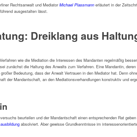
erliner Rechtsanwalt und Mediator
Michael Plassmann
erläutert in der Zeitsch
ührend ausgestalten lässt.
atung: Dreiklang aus Haltun
erfahren wie die Mediation die Interessen des Mandanten regelmäßig besser b
g sei zunächst die Haltung des Anwalts zum Verfahren. Eine Mandantin, deren 
 großer Bedeutung, dass der Anwalt Vertrauen in den Mediator hat. Denn ohne
haft der Mandantschaft, an den Mediationsverhandlungen konstruktiv und ergeb
in
versuchs beurteilen und der Mandantschaft einen entsprechenden Rat geben z
sausbildung
absolviert. Aber gewisse Grundkenntnisse im interessenorientiert