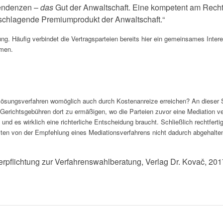
stendenzen –
das
Gut der Anwaltschaft. Eine kompetent am Recht 
 schlagende Premiumprodukt der Anwaltschaft.“
ng. Häufig verbindet die Vertragsparteien bereits hier ein gemeinsames Intere
hmen.
ktlösungsverfahren womöglich auch durch Kostenanreize erreichen? An dieser 
erichtsgebühren dort zu ermäßigen, wo die Parteien zuvor eine Mediation ver
 und es wirklich eine richterliche Entscheidung braucht. Schließlich rechtfer
lten von der Empfehlung eines Mediationsverfahrens nicht dadurch abgehalten 
Verpflichtung zur Verfahrenswahlberatung, Verlag Dr. Kovač, 20