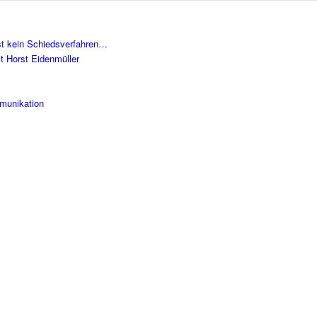
ist kein Schiedsverfahren…
it Horst Eidenmüller
munikation