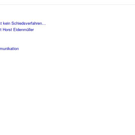
ist kein Schiedsverfahren…
it Horst Eidenmüller
munikation