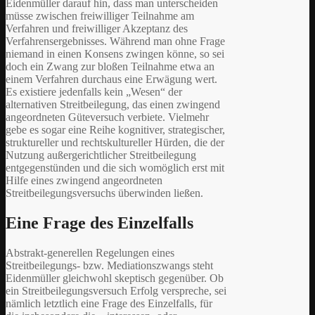
Eidenmüller darauf hin, dass man unterscheiden
müsse zwischen freiwilliger Teilnahme am
Verfahren und freiwilliger Akzeptanz des
Verfahrensergebnisses. Während man ohne Frage
niemand in einen Konsens zwingen könne, so sei
doch ein Zwang zur bloßen Teilnahme etwa an
einem Verfahren durchaus eine Erwägung wert.
Es existiere jedenfalls kein „Wesen“ der
alternativen Streitbeilegung, das einen zwingend
angeordneten Güteversuch verbiete. Vielmehr
gebe es sogar eine Reihe kognitiver, strategischer,
struktureller und rechtskultureller Hürden, die der
Nutzung außergerichtlicher Streitbeilegung
entgegenstünden und die sich womöglich erst mit
Hilfe eines zwingend angeordneten
Streitbeilegungsversuchs überwinden ließen.
Eine Frage des Einzelfalls
Abstrakt-generellen Regelungen eines
Streitbeilegungs- bzw. Mediationszwangs steht
Eidenmüller gleichwohl skeptisch gegenüber. Ob
ein Streitbeilegungsversuch Erfolg verspreche, sei
nämlich letztlich eine Frage des Einzelfalls, für