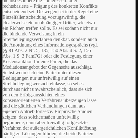
die insbesondere die – interessen- oder
rechtsbasierte – Prägung des konkreten Konflikts
entscheidend sei. Deswegen sei in der Regel eine
Einzelfallentscheidung vorzugswürdig, die
idealerweise ein unabhängiger Dritter, wie etwa
ein Richter, treffen sollte. Es sei sodann nicht nur
die bindende Verweisung in ein
Streitbeilegungsverfahren denkbar, sondern auch
die Anordnung eines Informationsgesprächs (vgl.
§§ 81 Abs. 2 Nr. 5, 135, 150 Abs. 4 S. 2, 156
Abs. 1 S. 3 FamFG) oder die Festlegung einer
Kostensanktion für eine Partei, die das
Mediationsangebot der Gegenseite ausschlägt.
Selbst wenn sich eine Partei unter diesen
Bedingungen nur unfreiwillig auf einen
Streitbeilegungsversuch einlasse, so sei es
durchaus nicht unwahrscheinlich, dass sie sich
von den Erfolgsaussichten eines
konsensorientierten Verfahrens überzeugen lasse
und die gütlichen Verhandlungen dann aus
eigenem Antrieb fortsetze. Empirische Studien
zeigten, dass solchermaßen unfreiwillig
begonnene, dann aber freiwillig fortgesetzte
Verfahren der außergerichtlichen Konfliktlösung
häufig zu Lösungen führten, die beide Parteien