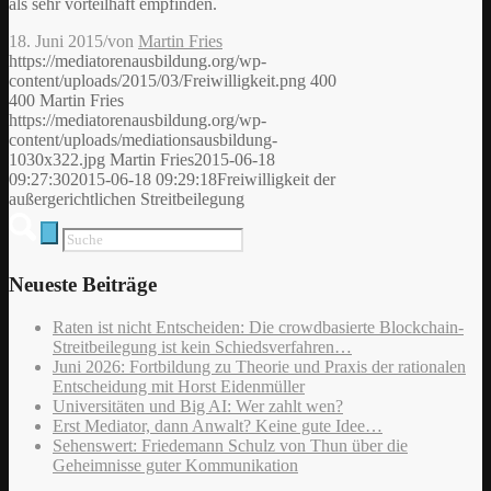
als sehr vorteilhaft empfinden.
18. Juni 2015
/
von
Martin Fries
https://mediatorenausbildung.org/wp-
content/uploads/2015/03/Freiwilligkeit.png
400
400
Martin Fries
https://mediatorenausbildung.org/wp-
content/uploads/mediationsausbildung-
1030x322.jpg
Martin Fries
2015-06-18
09:27:30
2015-06-18 09:29:18
Freiwilligkeit der
außergerichtlichen Streitbeilegung
Neueste Beiträge
Raten ist nicht Entscheiden: Die crowdbasierte Blockchain-
Streitbeilegung ist kein Schiedsverfahren…
Juni 2026: Fortbildung zu Theorie und Praxis der rationalen
Entscheidung mit Horst Eidenmüller
Universitäten und Big AI: Wer zahlt wen?
Erst Mediator, dann Anwalt? Keine gute Idee…
Sehenswert: Friedemann Schulz von Thun über die
Geheimnisse guter Kommunikation