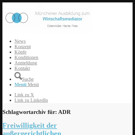
News
Konzept
Köpfe
Konditionen
Anmeldung
Kontakt
Suche
Menü
Menü
Link zu X
Link zu LinkedIn
Schlagwortarchiv für:
ADR
Freiwilligkeit der
außergerichtlichen