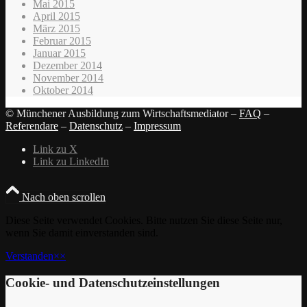
Mai 2015
April 2015
März 2015
Februar 2015
Januar 2015
Dezember 2014
November 2014
Oktober 2014
© Münchener Ausbildung zum Wirtschaftsmediator –
FAQ
–
Referendare
–
Datenschutz
–
Impressum
Link zu X
Link zu LinkedIn
Nach oben scrollen
Diese Seite verwendet Cookies. Bitte nutzen Sie diese Seite nur,
wenn Sie damit einverstanden sind.
Verstanden
×
×
Cookie- und Datenschutzeinstellungen