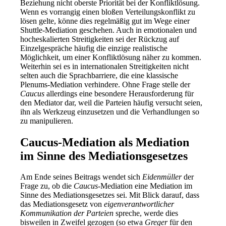
Beziehung nicht oberste Priorität bei der Konfliktlösung.
Wenn es vorrangig einen bloßen Verteilungskonflikt zu
lösen gelte, könne dies regelmäßig gut im Wege einer
Shuttle-Mediation geschehen. Auch in emotionalen und
hocheskalierten Streitigkeiten sei der Rückzug auf
Einzelgespräche häufig die einzige realistische
Möglichkeit, um einer Konfliktlösung näher zu kommen.
Weiterhin sei es in internationalen Streitigkeiten nicht
selten auch die Sprachbarriere, die eine klassische
Plenums-Mediation verhindere. Ohne Frage stelle der
Caucus
allerdings eine besondere Herausforderung für
den Mediator dar, weil die Parteien häufig versucht seien,
ihn als Werkzeug einzusetzen und die Verhandlungen so
zu manipulieren.
Caucus-Mediation als Mediation
im Sinne des Mediationsgesetzes
Am Ende seines Beitrags wendet sich
Eidenmüller
der
Frage zu, ob die
Caucus-
Mediation eine Mediation im
Sinne des Mediationsgesetzes sei. Mit Blick darauf, dass
das Mediationsgesetz von
eigenverantwortlicher
Kommunikation der Parteien
spreche, werde dies
bisweilen in Zweifel gezogen (so etwa
Greger
für den