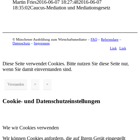
Martin Fries
2016-06-07 18:27:48
2016-06-07
18:35:02
Caucus-Mediation und Mediationsgesetz
© Münchener Ausbildung zum Wirtschaftsmediator –
FAQ
–
Referendare
–
Datenschutz
–
Impressum
Link
Link
zu X
zu
Diese Seite verwendet Cookies. Bitte nutzen Sie diese Seite nur,
LinkedIn
wenn Sie damit einverstanden sind.
Verstanden
×
×
Cookie- und Datenschutzeinstellungen
Wie wir Cookies verwenden
Wir können Cookies anfordern, die auf Ihrem Gerät eingestellt