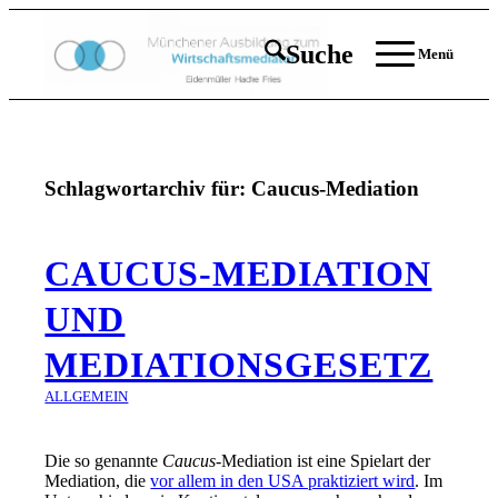
Suche
Menü
Schlagwortarchiv für:
Caucus-Mediation
CAUCUS-MEDIATION
UND
MEDIATIONSGESETZ
ALLGEMEIN
Die so genannte
Caucus
-Mediation ist eine Spielart der
Mediation, die
vor allem in den USA praktiziert wird
. Im