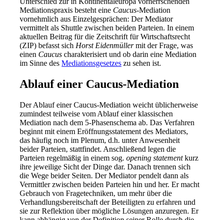
Unterschied zur in Kontinentaleuropa vorherrschenden
Mediationspraxis besteht eine
Caucus
-Mediation
vornehmlich aus Einzelgesprächen: Der Mediator
vermittelt als Shuttle zwischen beiden Parteien. In einem
aktuellen Beitrag für die Zeitschrift für Wirtschaftsrecht
(ZIP) befasst sich
Horst Eidenmüller
mit der Frage, was
einen
Caucus
charakterisiert und ob darin eine Mediation
im Sinne des
Mediationsgesetzes
zu sehen ist.
Ablauf einer Caucus-Mediation
Der Ablauf einer Caucus-Mediation weicht üblicherweise
zumindest teilweise vom Ablauf einer klassischen
Mediation nach dem 5-Phasenschema ab. Das Verfahren
beginnt mit einem Eröffnungsstatement des Mediators,
das häufig noch im Plenum, d.h. unter Anwesenheit
beider Parteien, stattfindet. Anschließend legen die
Parteien regelmäßig in einem sog.
opening statement
kurz
ihre jeweilige Sicht der Dinge dar. Danach trennen sich
die Wege beider Seiten. Der Mediator pendelt dann als
Vermittler zwischen beiden Parteien hin und her. Er macht
Gebrauch von Fragetechniken, um mehr über die
Verhandlungsbereitschaft der Beteiligten zu erfahren und
sie zur Reflektion über mögliche Lösungen anzuregen. Er
kann abhängig von der Definition seiner Rolle durch die