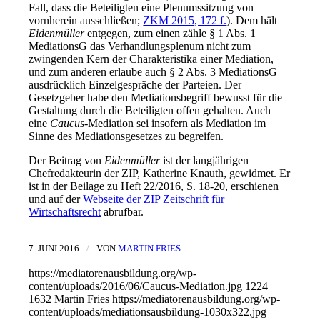
Fall, dass die Beteiligten eine Plenumssitzung von
vornherein ausschließen;
ZKM 2015, 172 f.
). Dem hält
Eidenmüller
entgegen, zum einen zähle § 1 Abs. 1
MediationsG das Verhandlungsplenum nicht zum
zwingenden Kern der Charakteristika einer Mediation,
und zum anderen erlaube auch § 2 Abs. 3 MediationsG
ausdrücklich Einzelgespräche der Parteien. Der
Gesetzgeber habe den Mediationsbegriff bewusst für die
Gestaltung durch die Beteiligten offen gehalten. Auch
eine
Caucus
-Mediation sei insofern als Mediation im
Sinne des Mediationsgesetzes zu begreifen.
Der Beitrag von
Eidenmüller
ist der langjährigen
Chefredakteurin der ZIP, Katherine Knauth, gewidmet. Er
ist in der Beilage zu Heft 22/2016, S. 18-20, erschienen
und auf der
Webseite der ZIP Zeitschrift für
Wirtschaftsrecht
abrufbar.
/
7. JUNI 2016
VON
MARTIN FRIES
https://mediatorenausbildung.org/wp-
content/uploads/2016/06/Caucus-Mediation.jpg
1224
1632
Martin Fries
https://mediatorenausbildung.org/wp-
content/uploads/mediationsausbildung-1030x322.jpg