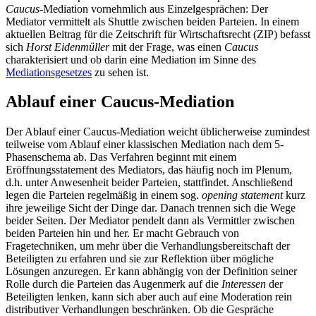
Caucus
-Mediation vornehmlich aus Einzelgesprächen: Der
Mediator vermittelt als Shuttle zwischen beiden Parteien. In einem
aktuellen Beitrag für die Zeitschrift für Wirtschaftsrecht (ZIP) befasst
sich
Horst Eidenmüller
mit der Frage, was einen
Caucus
charakterisiert und ob darin eine Mediation im Sinne des
Mediationsgesetzes
zu sehen ist.
Ablauf einer Caucus-Mediation
Der Ablauf einer Caucus-Mediation weicht üblicherweise zumindest
teilweise vom Ablauf einer klassischen Mediation nach dem 5-
Phasenschema ab. Das Verfahren beginnt mit einem
Eröffnungsstatement des Mediators, das häufig noch im Plenum,
d.h. unter Anwesenheit beider Parteien, stattfindet. Anschließend
legen die Parteien regelmäßig in einem sog.
opening statement
kurz
ihre jeweilige Sicht der Dinge dar. Danach trennen sich die Wege
beider Seiten. Der Mediator pendelt dann als Vermittler zwischen
beiden Parteien hin und her. Er macht Gebrauch von
Fragetechniken, um mehr über die Verhandlungsbereitschaft der
Beteiligten zu erfahren und sie zur Reflektion über mögliche
Lösungen anzuregen. Er kann abhängig von der Definition seiner
Rolle durch die Parteien das Augenmerk auf die
Interessen
der
Beteiligten lenken, kann sich aber auch auf eine Moderation rein
distributiver Verhandlungen beschränken. Ob die Gespräche