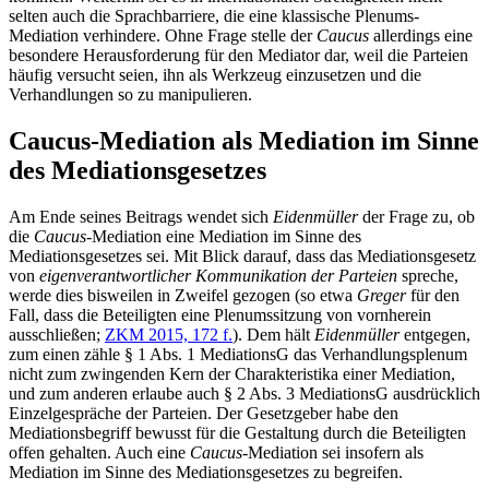
selten auch die Sprachbarriere, die eine klassische Plenums-
Mediation verhindere. Ohne Frage stelle der
Caucus
allerdings eine
besondere Herausforderung für den Mediator dar, weil die Parteien
häufig versucht seien, ihn als Werkzeug einzusetzen und die
Verhandlungen so zu manipulieren.
Caucus-Mediation als Mediation im Sinne
des Mediationsgesetzes
Am Ende seines Beitrags wendet sich
Eidenmüller
der Frage zu, ob
die
Caucus-
Mediation eine Mediation im Sinne des
Mediationsgesetzes sei. Mit Blick darauf, dass das Mediationsgesetz
von
eigenverantwortlicher Kommunikation der Parteien
spreche,
werde dies bisweilen in Zweifel gezogen (so etwa
Greger
für den
Fall, dass die Beteiligten eine Plenumssitzung von vornherein
ausschließen;
ZKM 2015, 172 f.
). Dem hält
Eidenmüller
entgegen,
zum einen zähle § 1 Abs. 1 MediationsG das Verhandlungsplenum
nicht zum zwingenden Kern der Charakteristika einer Mediation,
und zum anderen erlaube auch § 2 Abs. 3 MediationsG ausdrücklich
Einzelgespräche der Parteien. Der Gesetzgeber habe den
Mediationsbegriff bewusst für die Gestaltung durch die Beteiligten
offen gehalten. Auch eine
Caucus
-Mediation sei insofern als
Mediation im Sinne des Mediationsgesetzes zu begreifen.