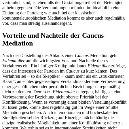
vertraulich sind, ist ebenfalls der Gestaltungsfreiheit der Beteiligten
anheim gegeben. Die Verhandlungen münden im Idealfall in eine
Einigung der Parteien; wie auch bei der klassischen
kontintenaleuropäischen Mediation kommt es aber auch regelmäßig
vor, dass man streitig auseinandergeht.
Vorteile und Nachteile der Caucus-
Mediation
Nach der Darstellung des Ablaufs einer
Caucus
-Mediation geht
Eidenmüller
auf die wichtigsten Vor- und Nachteile dieses
Verfahrens ein. Ein häufiger Kritikpunkt lautet
Eidenmüller
zufolge,
dass die Interessen der Parteien im
Caucus
zu kurz kämen. Das
Verfahren sei – so die Skeptiker – kaum mehr als ein „strukturierter
Basar“; an echtes gegenseitiges Verständnis oder eine Verbesserung
einer geschäftlichen oder persönlichen Beziehung sei regelmäßig
nicht zu denken. Dem setzt
Eidenmüller
entgegen, häufig sei eine
Verbesserung der Beziehung nicht oberste Priorität bei der
Konfliktlösung. Wenn es vorrangig einen bloßen Verteilungskonflikt
zu lösen gelte, könne dies regelmäßig gut im Wege einer Shuttle-
Mediation geschehen. Auch in emotionalen und hocheskalierten
Streitigkeiten sei der Rückzug auf Einzelgespräche häufig die
einzige realistische Möglichkeit, um einer Konfliktlösung näher zu
kommen. Weiterhin sei es in internationalen Streitigkeiten nicht