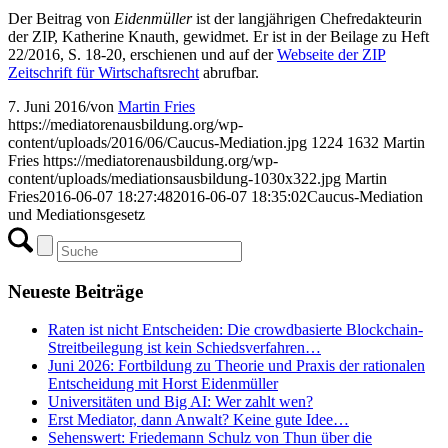
Der Beitrag von
Eidenmüller
ist der langjährigen Chefredakteurin
der ZIP, Katherine Knauth, gewidmet. Er ist in der Beilage zu Heft
22/2016, S. 18-20, erschienen und auf der
Webseite der ZIP
Zeitschrift für Wirtschaftsrecht
abrufbar.
7. Juni 2016
/
von
Martin Fries
https://mediatorenausbildung.org/wp-
content/uploads/2016/06/Caucus-Mediation.jpg
1224
1632
Martin
Fries
https://mediatorenausbildung.org/wp-
content/uploads/mediationsausbildung-1030x322.jpg
Martin
Fries
2016-06-07 18:27:48
2016-06-07 18:35:02
Caucus-Mediation
und Mediationsgesetz
Neueste Beiträge
Raten ist nicht Entscheiden: Die crowdbasierte Blockchain-
Streitbeilegung ist kein Schiedsverfahren…
Juni 2026: Fortbildung zu Theorie und Praxis der rationalen
Entscheidung mit Horst Eidenmüller
Universitäten und Big AI: Wer zahlt wen?
Erst Mediator, dann Anwalt? Keine gute Idee…
Sehenswert: Friedemann Schulz von Thun über die