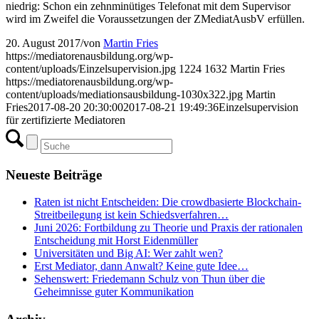
niedrig: Schon ein zehnminütiges Telefonat mit dem Supervisor
wird im Zweifel die Voraussetzungen der ZMediatAusbV erfüllen.
20. August 2017
/
von
Martin Fries
https://mediatorenausbildung.org/wp-
content/uploads/Einzelsupervision.jpg
1224
1632
Martin Fries
https://mediatorenausbildung.org/wp-
content/uploads/mediationsausbildung-1030x322.jpg
Martin
Fries
2017-08-20 20:30:00
2017-08-21 19:49:36
Einzelsupervision
für zertifizierte Mediatoren
Neueste Beiträge
Raten ist nicht Entscheiden: Die crowdbasierte Blockchain-
Streitbeilegung ist kein Schiedsverfahren…
Juni 2026: Fortbildung zu Theorie und Praxis der rationalen
Entscheidung mit Horst Eidenmüller
Universitäten und Big AI: Wer zahlt wen?
Erst Mediator, dann Anwalt? Keine gute Idee…
Sehenswert: Friedemann Schulz von Thun über die
Geheimnisse guter Kommunikation