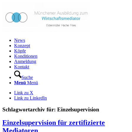
News
Konzept
Köpfe
Konditionen
Anmeldung
Kontakt
Suche
Menü
Menü
Link zu X
Link zu LinkedIn
Schlagwortarchiv für:
Einzelsupervision
Einzelsupervision für zertifizierte
Mediatoren