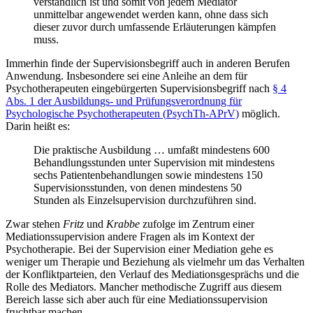
verständlich ist und somit von jedem Mediator
unmittelbar angewendet werden kann, ohne dass sich
dieser zuvor durch umfassende Erläuterungen kämpfen
muss.
Immerhin finde der Supervisionsbegriff auch in anderen Berufen
Anwendung. Insbesondere sei eine Anleihe an dem für
Psychotherapeuten eingebürgerten Supervisionsbegriff nach
§ 4
Abs. 1 der
Ausbildungs- und Prüfungsverordnung für
Psychologische Psychotherapeuten (
PsychTh-APrV)
möglich.
Darin heißt es:
Die praktische Ausbildung … umfaßt mindestens 600
Behandlungsstunden unter Supervision mit mindestens
sechs Patientenbehandlungen sowie mindestens 150
Supervisionsstunden, von denen mindestens 50
Stunden als Einzelsupervision durchzuführen sind.
Zwar stehen
Fritz
und
Krabbe
zufolge im Zentrum einer
Mediationssupervision andere Fragen als im Kontext der
Psychotherapie. Bei der Supervision einer Mediation gehe es
weniger um Therapie und Beziehung als vielmehr um das Verhalten
der Konfliktparteien, den Verlauf des Mediationsgesprächs und die
Rolle des Mediators. Mancher methodische Zugriff aus diesem
Bereich lasse sich aber auch für eine Mediationssupervision
fruchtbar machen.