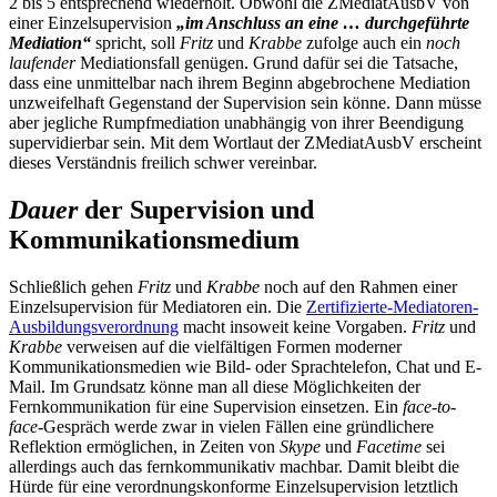
2 bis 5 entsprechend wiederholt. Obwohl die ZMediatAusbV von
einer Einzelsupervision
„im Anschluss an eine … durchgeführte
Mediation“
spricht, soll
Fritz
und
Krabbe
zufolge auch ein
noch
laufender
Mediationsfall genügen. Grund dafür sei die Tatsache,
dass eine unmittelbar nach ihrem Beginn abgebrochene Mediation
unzweifelhaft Gegenstand der Supervision sein könne. Dann müsse
aber jegliche Rumpfmediation unabhängig von ihrer Beendigung
supervidierbar sein. Mit dem Wortlaut der ZMediatAusbV erscheint
dieses Verständnis freilich schwer vereinbar.
Dauer
der Supervision und
Kommunikationsmedium
Schließlich gehen
Fritz
und
Krabbe
noch auf den Rahmen einer
Einzelsupervision für Mediatoren ein. Die
Zertifizierte-Mediatoren-
Ausbildungsverordnung
macht insoweit keine Vorgaben.
Fritz
und
Krabbe
verweisen auf die vielfältigen Formen moderner
Kommunikationsmedien wie Bild- oder Sprachtelefon, Chat und E-
Mail. Im Grundsatz könne man all diese Möglichkeiten der
Fernkommunikation für eine Supervision einsetzen. Ein
face-to-
face-
Gespräch werde zwar in vielen Fällen eine gründlichere
Reflektion ermöglichen, in Zeiten von
Skype
und
Facetime
sei
allerdings auch das fernkommunikativ machbar. Damit bleibt die
Hürde für eine verordnungskonforme Einzelsupervision letztlich