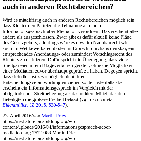
auch in anderen Rechtsbereichen?
Wird es mittelfristig auch in anderen Rechtsbereichen möglich sein,
dass Richter den Parteien die Teilnahme an einem
Informationsgespräch über Mediation verordnen? Das erscheint alles
andere als ausgeschlossen. Zwar gibt es dafür aktuell keine Pläne
des Gesetzgebers, allerdings wäre es etwa im Nachbarrecht wie
auch im Wettbewerbsrecht oder im Erbrecht durchaus denkbar, ein
entsprechendes Anordnungs- oder zumindest Vorschlagsrecht des
Richters zu etablieren. Dafür spricht die Überlegung, dass viele
Streitparteien in ein Klageverfahren geraten, ohne die Möglichkeit
einer Mediation zuvor überhaupt geprüft zu haben. Dagegen spricht,
dass sich die Justiz womöglich nicht ihrer
Entscheidungsverantwortung entziehen sollte. Jedenfalls aber
erscheint ein Informationsgespräch im Vergleich mit der
obligatorischen Streitbeilegung als das mildere Mittel, das den
Beteiligten die größere Freiheit belässt (vgl. dazu zuletzt
Eidenmüller
, JZ 2015, 539-547
).
23. April 2016
/
von
Martin Fries
https://mediatorenausbildung.org/wp-
content/uploads/2016/04/informationsgespraech-ueber-
mediation.png
757
1088
Martin Fries
https://mediatorenausbildung.org/wp-