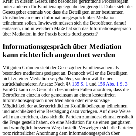
Kraft. In diesem Gesetz sind besondere gerichtliche Prozessregeln
unter anderem für Familienangelegenheiten geregelt. Dabei sieht der
Gesetzgeber erstmals vor, dass die Beteiligten unter bestimmten
Umständen an einem Informationsgespräch über Mediation
teilnehmen sollen. Inwieweit müssen sich die Betroffenen darauf
einlassen, und in welchem Maße hat sich das Informationsgespräch
über Mediation in der Praxis bereits durchgesetzt?
Informationsgespräch über Mediation
kann richterlich angeordnet werden
Mit guten Gründen sieht der Gesetzgeber Familiensachen als
besonders mediationsgeeignet an. Dennoch will er die Beteiligten
nicht zu einer Mediation
verpflichten
, sondern wählt einen
zurückhaltenderen Ansatz: Nach §§
135 S. 1
und
156 Abs. 1 S. 3
FamFG kann das Gericht in bestimmten Fällen anordnen, dass die
Betroffenen einzeln oder gemeinsam an einem kostenfreien
Informationsgespräch über Mediation oder eine sonstige
Möglichkeit der außergerichtlichen Konfliktbeilegung teilnehmen
und anschließend eine Bestätigung dazu vorlegen. Auf diese Weise
will man erreichen, dass sich die Parteien zumindest einmal ernsthaft
die Frage gestellt haben, ob eine Mediation für sie einen gangbaren
und womöglich besseren Weg darstellt. Verweigern sich die Parteien
trotz richterlicher Anordnung dem Informationsgespräch über