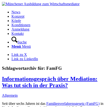
News
Konzept
Köpfe
Konditionen
Anmeldung
Kontakt
Suche
Menü
Menü
Link zu X
Link zu LinkedIn
Schlagwortarchiv für:
FamFG
Informationsgespräch über Mediation:
Was tut sich in der Praxis?
Allgemein
Seit über sechs Jahren ist das
Familienverfahrensgesetz (FamFG)
in