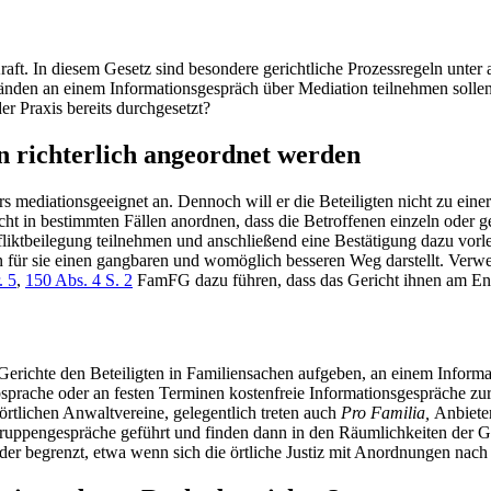
raft. In diesem Gesetz sind besondere gerichtliche Prozessregeln unter
tänden an einem Informationsgespräch über Mediation teilnehmen sollen.
r Praxis bereits durchgesetzt?
 richterlich angeordnet werden
s mediationsgeeignet an. Dennoch will er die Beteiligten nicht zu ein
t in bestimmten Fällen anordnen, dass die Betroffenen einzeln oder g
liktbeilegung teilnehmen und anschließend eine Bestätigung dazu vorleg
on für sie einen gangbaren und womöglich besseren Weg darstellt. Verwe
. 5
,
150 Abs. 4 S. 2
FamFG dazu führen, dass das Gericht ihnen am End
 Gerichte den Beteiligten in Familiensachen aufgeben, an einem Inform
 Absprache oder an festen Terminen kostenfreie Informationsgespräche z
örtlichen Anwaltvereine, gelegentlich treten auch
Pro Familia,
Anbieter
ruppengespräche geführt und finden dann in den Räumlichkeiten der Ge
der begrenzt, etwa wenn sich die örtliche Justiz mit Anordnungen nac