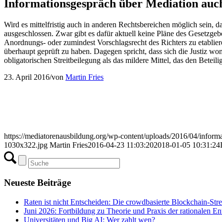
Informationsgespräch über Mediation auc
Wird es mittelfristig auch in anderen Rechtsbereichen möglich sein, 
ausgeschlossen. Zwar gibt es dafür aktuell keine Pläne des Gesetzge
Anordnungs- oder zumindest Vorschlagsrecht des Richters zu etabliere
überhaupt geprüft zu haben. Dagegen spricht, dass sich die Justiz wom
obligatorischen Streitbeilegung als das mildere Mittel, das den Beteilig
23. April 2016
/
von
Martin Fries
https://mediatorenausbildung.org/wp-content/uploads/2016/04/inform
1030x322.jpg
Martin Fries
2016-04-23 11:03:20
2018-01-05 10:31:24
Neueste Beiträge
Raten ist nicht Entscheiden: Die crowdbasierte Blockchain-Str
Juni 2026: Fortbildung zu Theorie und Praxis der rationalen E
Universitäten und Big AI: Wer zahlt wen?