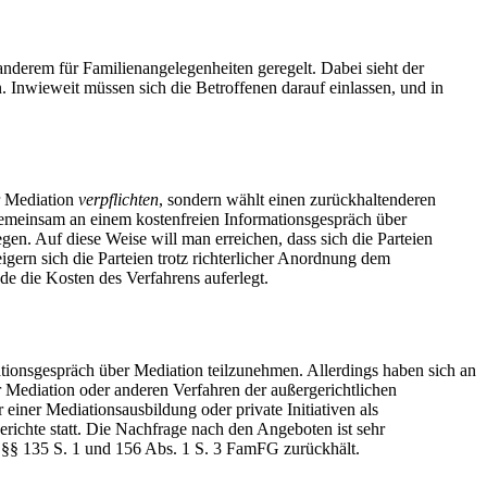
 anderem für Familienangelegenheiten geregelt. Dabei sieht der
 Inwieweit müssen sich die Betroffenen darauf einlassen, und in
er Mediation
verpflichten
, sondern wählt einen zurückhaltenderen
emeinsam an einem kostenfreien Informationsgespräch über
en. Auf diese Weise will man erreichen, dass sich die Parteien
igern sich die Parteien trotz richterlicher Anordnung dem
e die Kosten des Verfahrens auferlegt.
ationsgespräch über Mediation teilzunehmen. Allerdings haben sich an
ur Mediation oder anderen Verfahren der außergerichtlichen
 einer Mediationsausbildung oder private Initiativen als
richte statt. Die Nachfrage nach den Angeboten ist sehr
h §§ 135 S. 1 und 156 Abs. 1 S. 3 FamFG zurückhält.