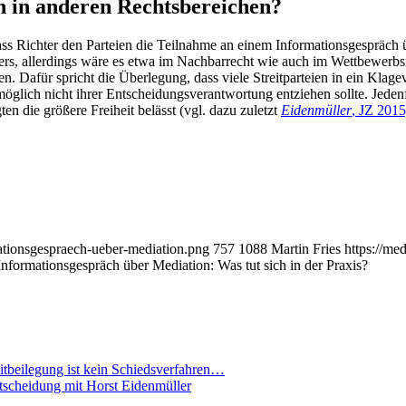
h in anderen Rechtsbereichen?
dass Richter den Parteien die Teilnahme an einem Informationsgespräch 
bers, allerdings wäre es etwa im Nachbarrecht wie auch im Wettbewerbs
n. Dafür spricht die Überlegung, dass viele Streitparteien in ein Klag
öglich nicht ihrer Entscheidungsverantwortung entziehen sollte. Jedenf
ten die größere Freiheit belässt (vgl. dazu zuletzt
Eidenmüller
, JZ 201
ationsgespraech-ueber-mediation.png
757
1088
Martin Fries
https://me
Informationsgespräch über Mediation: Was tut sich in der Praxis?
eitbeilegung ist kein Schiedsverfahren…
ntscheidung mit Horst Eidenmüller