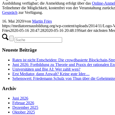
Ausbildung verfügbar; die Anmeldung erfolgt über das
Online-Anmel
Teilnehmer die Möglichkeit, kostenfrei von der Veranstaltung zurück
Gespräch
zur Verfügung.
16. Mai 2020
/
von
Martin Fries
https://mediatorenausbildung.org/wp-content/uploads/2014/11/Logo-V
Fries
2020-05-16 20:47:28
2020-05-16 20:48:19
Start der nächsten Me
Neueste Beiträge
Raten ist nicht Entscheiden: Die crowdbasierte Blockchain-Str
Juni 2026: Fortbildung zu Theorie und Praxis der rationalen E
Universitäten und Big AI: Wer zahlt wen?
Erst Mediator, dann Anwalt? Keine gute Idee…
Sehenswert: Friedemann Schulz von Thun über die Geheimnis
Archiv
Juni 2026
Februar 2026
Dezember 2025
Oktober 2025