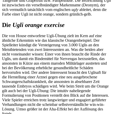
Tangerine und Grapefruit bzw. Pampelmuse. Die Bezeichnung
Ugli
ist inzwischen ein verselbständigter Markenname (Deonym), der
sich vermutlich tatsächlich vom englischen
ugly
ableitet, denn die
Farbe einer Ugli ist nicht orange, sondern grünlich-gelb.
Die
Ugli orange exercise
Die von House entworfene Ugli-Übung zielt im Kern auf eine
ähnliche Erkenntnis wie das klassische Orangenbeispiel. Der
Spielleiter kündigt die Versteigerung von 3.000 Uglis an den
Meistbietenden von zwei Interessenten an. Was die beiden aber
nicht voneinander wissen: Einer von ihnen braucht die Rinde der
Uglis, um damit ein Bindemittel für Nervengas herzustellen, das
ansonsten in Kürze aus einem maroden Militärlager austreten und
bei der Bevölkerung erhebliche gesundheitliche Schäden
hervorrufen wird. Der andere Interessent braucht den Uglisaft für
die Herstellung einer Arznei gegen eine neu ausgebrochene
Schwangerschaftskrankheit, die ansonsten in absehbarer Zeit
tausende Embryos schädigen wird. Wie beim Streit um die Orange
gilt auch bei der Ugli-Übung: Die intuitiv naheliegende
Formulierung von Positionen verstellt den Blick auf die Interessen.
Viele Spieler erreichen trotz langwieriger und engagiert geführter
Verhandlungen nicht die scheinbar selbstverständliche win-win-
Lösung. Umso größer ist der Aha-Effekt bei der Auflösung des
Spiels.