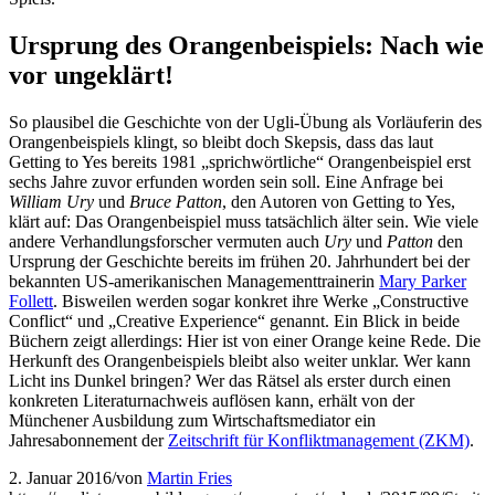
Ursprung des Orangenbeispiels: Nach wie
vor ungeklärt!
So plausibel die Geschichte von der Ugli-Übung als Vorläuferin des
Orangenbeispiels klingt, so bleibt doch Skepsis, dass das laut
Getting to Yes bereits 1981 „sprichwörtliche“ Orangenbeispiel erst
sechs Jahre zuvor erfunden worden sein soll. Eine Anfrage bei
William Ury
und
Bruce Patton
, den Autoren von Getting to Yes,
klärt auf: Das Orangenbeispiel muss tatsächlich älter sein. Wie viele
andere Verhandlungsforscher vermuten auch
Ury
und
Patton
den
Ursprung der Geschichte bereits im frühen 20. Jahrhundert bei der
bekannten US-amerikanischen Managementtrainerin
Mary Parker
Follett
. Bisweilen werden sogar konkret ihre Werke „Constructive
Conflict“ und „Creative Experience“ genannt. Ein Blick in beide
Büchern zeigt allerdings: Hier ist von einer Orange keine Rede. Die
Herkunft des Orangenbeispiels bleibt also weiter unklar. Wer kann
Licht ins Dunkel bringen? Wer das Rätsel als erster durch einen
konkreten Literaturnachweis auflösen kann, erhält von der
Münchener Ausbildung zum Wirtschaftsmediator ein
Jahresabonnement der
Zeitschrift für Konfliktmanagement (ZKM)
.
2. Januar 2016
/
von
Martin Fries