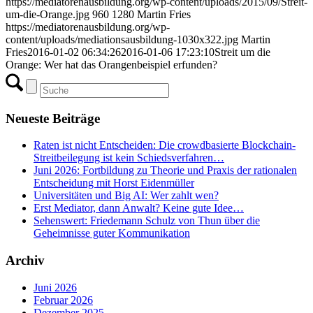
https://mediatorenausbildung.org/wp-content/uploads/2015/09/Streit-
um-die-Orange.jpg
960
1280
Martin Fries
https://mediatorenausbildung.org/wp-
content/uploads/mediationsausbildung-1030x322.jpg
Martin
Fries
2016-01-02 06:34:26
2016-01-06 17:23:10
Streit um die
Orange: Wer hat das Orangenbeispiel erfunden?
Neueste Beiträge
Raten ist nicht Entscheiden: Die crowdbasierte Blockchain-
Streitbeilegung ist kein Schiedsverfahren…
Juni 2026: Fortbildung zu Theorie und Praxis der rationalen
Entscheidung mit Horst Eidenmüller
Universitäten und Big AI: Wer zahlt wen?
Erst Mediator, dann Anwalt? Keine gute Idee…
Sehenswert: Friedemann Schulz von Thun über die
Geheimnisse guter Kommunikation
Archiv
Juni 2026
Februar 2026
Dezember 2025