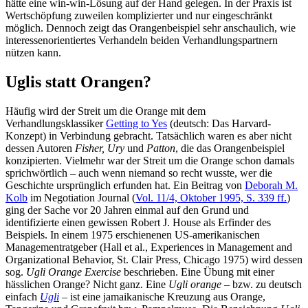
hätte eine win-win-Lösung auf der Hand gelegen. In der Praxis ist
Wertschöpfung zuweilen komplizierter und nur eingeschränkt
möglich. Dennoch zeigt das Orangenbeispiel sehr anschaulich, wie
interessenorientiertes Verhandeln beiden Verhandlungspartnern
nützen kann.
Uglis statt Orangen?
Häufig wird der Streit um die Orange mit dem
Verhandlungsklassiker
Getting to Yes
(deutsch: Das Harvard-
Konzept) in Verbindung gebracht. Tatsächlich waren es aber nicht
dessen Autoren
Fisher,
Ury
und
Patton
, die das Orangenbeispiel
konzipierten. Vielmehr war der Streit um die Orange schon damals
sprichwörtlich – auch wenn niemand so recht wusste, wer die
Geschichte ursprünglich erfunden hat. Ein Beitrag von
Deborah M.
Kolb
im Negotiation Journal (
Vol. 11/4, Oktober 1995, S. 339 ff.
)
ging der Sache vor 20 Jahren einmal auf den Grund und
identifizierte einen gewissen Robert J. House als Erfinder des
Beispiels. In einem 1975 erschienenen US-amerikanischen
Managementratgeber (Hall et al., Experiences in Management and
Organizational Behavior, St. Clair Press, Chicago 1975) wird dessen
sog.
Ugli Orange Exercise
beschrieben. Eine Übung mit einer
hässlichen Orange? Nicht ganz. Eine
Ugli orange
– bzw. zu deutsch
einfach
Ugli
– ist eine jamaikanische Kreuzung aus Orange,