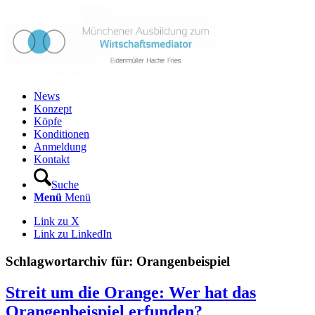
News
Konzept
Köpfe
Konditionen
Anmeldung
Kontakt
Suche
Menü
Menü
Link zu X
Link zu LinkedIn
Schlagwortarchiv für:
Orangenbeispiel
Streit um die Orange: Wer hat das
Orangenbeispiel erfunden?