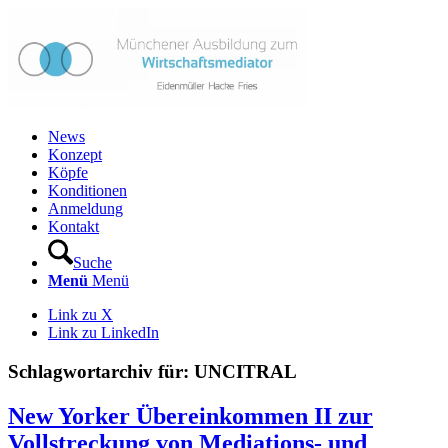
News
Konzept
Köpfe
Konditionen
Anmeldung
Kontakt
Suche
Menü
Menü
Link zu X
Link zu LinkedIn
Schlagwortarchiv für:
UNCITRAL
New Yorker Übereinkommen II zur
Vollstreckung von Mediations- und