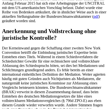
Anfang Februar 2015 hat sich eine Arbeitsgruppe der UNCITRAL
mit dem US-amerikanischen Vorschlag befasst. Dabei wurde eine
Reihe von Bedenken artikuliert, die in ähnlicher Weise auch in einer
aktuellen Stellungnahme der Bundesrechtsanwaltskammer (
pdf
)
geäußert worden sind.
Anerkennung und Vollstreckung ohne
juristische Kontrolle?
Der Kerneinwand gegen die Schaffung einer zweiten New York
Convention betrifft die Einbindung juristischer Expertise beim
Entstehen eines Titels. Während in einem Schiedsverfahren die
Schiedsrichter Gewähr für eine rechtssichere und vollstreckbare
Abfassung des Schiedsspruchs böten, sei dies bei Mediationen und
Schlichtungen grundlegend anders. Es fehle bereits an einer
international einheitlichen Definition der Mediation. Weiter agierten
häufig mit guten Gründen auch Nichtjuristen als Mediatoren, die
naturgemäß keine juristischen Kenntnisse zur Abfassung eines
Vergleichs beisteuern könnten. Die Bundesrechtsanwaltskammer
(BRAK) verweist in diesem Zusammenhang darauf, dass beim
Entstehen des deutschen Mediationsgesetzes die Idee eines
vollstreckbaren Mediationsvergleiches (§ 796d ZPO-E) aus eben
diesem Grunde wieder verworfen wurde. Andere Stimmen fragen