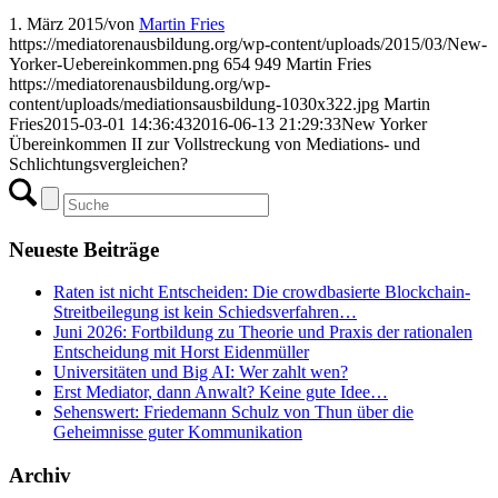
1. März 2015
/
von
Martin Fries
https://mediatorenausbildung.org/wp-content/uploads/2015/03/New-
Yorker-Uebereinkommen.png
654
949
Martin Fries
https://mediatorenausbildung.org/wp-
content/uploads/mediationsausbildung-1030x322.jpg
Martin
Fries
2015-03-01 14:36:43
2016-06-13 21:29:33
New Yorker
Übereinkommen II zur Vollstreckung von Mediations- und
Schlichtungsvergleichen?
Neueste Beiträge
Raten ist nicht Entscheiden: Die crowdbasierte Blockchain-
Streitbeilegung ist kein Schiedsverfahren…
Juni 2026: Fortbildung zu Theorie und Praxis der rationalen
Entscheidung mit Horst Eidenmüller
Universitäten und Big AI: Wer zahlt wen?
Erst Mediator, dann Anwalt? Keine gute Idee…
Sehenswert: Friedemann Schulz von Thun über die
Geheimnisse guter Kommunikation
Archiv