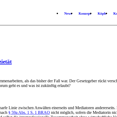
News
Konzept
Köpfe
Ko
ietät
narbeiten, als das bisher der Fall war. Der Gesetzgeber rückt versch
orum geht es und was ist zukünftig erlaubt?
charfe Linie zwischen Anwälten einerseits und Mediatoren andererseits
 nach
§ 59a Abs. 1 S. 1 BRAO
nicht möglich, sofern die Mediatorin nic