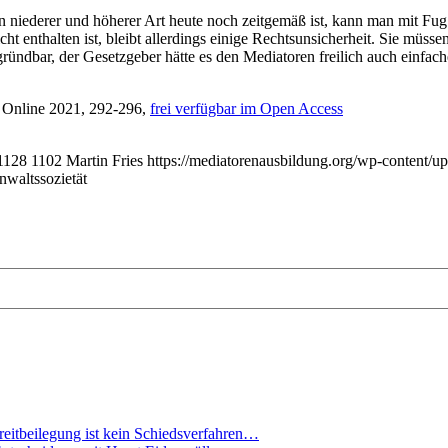
 niederer und höherer Art heute noch zeitgemäß ist, kann man mit Fug
 enthalten ist, bleibt allerdings einige Rechtsunsicherheit. Sie müsse
gründbar, der Gesetzgeber hätte es den Mediatoren freilich auch einfac
 Online 2021, 292-296,
frei verfügbar im Open Access
1128
1102
Martin Fries
https://mediatorenausbildung.org/wp-content/u
nwaltssozietät
reitbeilegung ist kein Schiedsverfahren…