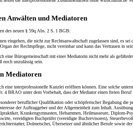
Und selbst die interprofessionelle Zusammenarbeit ohne wirtschaftliche
hen Anwälten und Mediatoren
eten des neuen § 59q Abs. 2 S. 1 BGB:
 eingehen, die nicht zur Rechtsanwaltschaft zugelassen sind, es sei 
Organ der Rechtspflege, nicht vereinbar und kann das Vertrauen in se
h eine Bürogemeinschaft mit einer Mediatorin nicht mehr als gefährdet 
l noch unzulässig sein.
hen Mediatoren
uch eine interprofessionelle Kanzlei eröffnen können. Eine solche unte
Nr. 4 BRAO unter dem Vorbehalt, dass der Mediator einen freien Beruf 
onderer beruflicher Qualifikation oder schöpferischer Begabung die pe
nteresse der Auftraggeber und der Allgemeinheit zum Inhalt.
Ausübung
, Heilpraktiker, Krankengymnasten, Hebammen, Heilmasseure, Diplom-Ps
bswirte, vereidigten Buchprüfer (vereidigte Buchrevisoren), Steuerbevo
richterstatter, Dolmetscher, Übersetzer und ähnlicher Berufe sowie der W