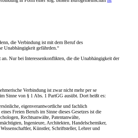
 Verbindung in Form einer sog. bloßen Bürogemeinschaft
ist
denn, die Verbindung ist mit dem Beruf des
ine Unabhängigkeit gefährden.“
an. Nur bei Interessenkonflikten, die die Unabhängigkeit der
rnehmerische Verbindung ist zwar nicht mehr per se
im Sinne von § 1 Abs. 1 PartGG ausübt. Dort heißt es:
rsönliche, eigenverantwortliche und fachlich
eines Freien Berufs im Sinne dieses Gesetzes ist die
ychologen, Rechtsanwälte, Patentanwälte,
llmächtigten, Ingenieure, Architekten, Handelschemiker,
issenschaftler, Künstler, Schriftsteller, Lehrer und