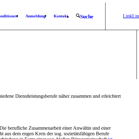
Link
Li
nditionen
Anmeldung
Kontakt
Suche
zu
z
X
Lin
iedene Dienstleistungsberufe näher zusammen und erleichtert
. Die berufliche Zusammenarbeit einer Anwältin und einer
ht aus dem engen Kreis der sog. sozietätsfähigen Berufe