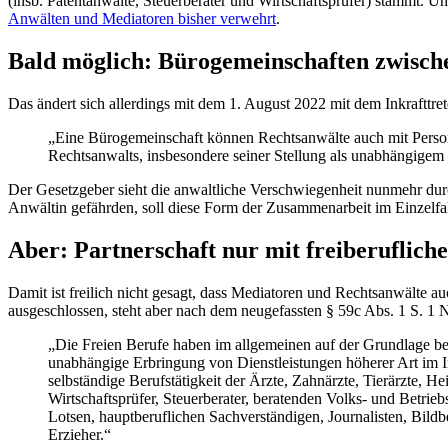
(insb. Patentanwälte, Steuerberater und Wirtschaftsprüfer) stammt. 
Anwälten und Mediatoren bisher verwehrt
.
Bald möglich: Bürogemeinschaften zwisc
Das ändert sich allerdings mit dem 1. August 2022 mit dem Inkrafttr
„Eine Bürogemeinschaft können Rechtsanwälte auch mit Personen
Rechtsanwalts, insbesondere seiner Stellung als unabhängigem 
Der Gesetzgeber sieht die anwaltliche Verschwiegenheit nunmehr durc
Anwältin gefährden, soll diese Form der Zusammenarbeit im Einzelfal
Aber: Partnerschaft nur mit freiberuflic
Damit ist freilich nicht gesagt, dass Mediatoren und Rechtsanwälte a
ausgeschlossen, steht aber nach dem neugefassten § 59c Abs. 1 S. 1 
„
Die
Freien Berufe haben im allgemeinen auf der Grundlage bes
unabhängige Erbringung von Dienstleistungen höherer Art im I
selbständige Berufstätigkeit der Ärzte, Zahnärzte, Tierärzte
Wirtschaftsprüfer, Steuerberater, beratenden Volks- und Betrie
Lotsen, hauptberuflichen Sachverständigen, Journalisten, Bildbe
Erzieher.“