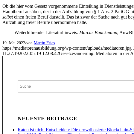
Ob die hier vom Gesetz vorgenommene Einteilung in Dienstleistungen
Hauptberuf ausüben, der in der Aufzählung von § 1 Abs. 2 PartGG nicht
selbst
einen freien Beruf darstellt. Das ist zwar der Sache nach gut be
Aufzählung freier Berufe übernommen hätte.
Weiterführender Literaturhinweis:
Marcus Bauckmann
, AnwBl
/
19. Mai 2022
von
Martin Fries
https://mediatorenausbildung.org/wp-content/uploads/mediatoren.jpg
11:27:19
2022-05-19 12:08:42
Gesetzesänderung: Mediatoren in der A
NEUESTE BEITRÄGE
Raten ist nicht Entscheiden: Die crowdbasierte Blockchain-St