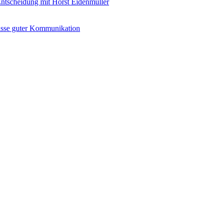
 Entscheidung mit Horst Eidenmüller
isse guter Kommunikation