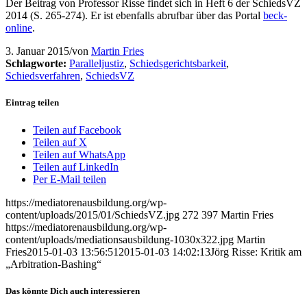
Der Beitrag von Professor Risse findet sich in Heft 6 der SchiedsVZ
2014 (S. 265-274). Er ist ebenfalls abrufbar über das Portal
beck-
online
.
3. Januar 2015
/
von
Martin Fries
Schlagworte:
Paralleljustiz
,
Schiedsgerichtsbarkeit
,
Schiedsverfahren
,
SchiedsVZ
Eintrag teilen
Teilen auf Facebook
Teilen auf X
Teilen auf WhatsApp
Teilen auf LinkedIn
Per E-Mail teilen
https://mediatorenausbildung.org/wp-
content/uploads/2015/01/SchiedsVZ.jpg
272
397
Martin Fries
https://mediatorenausbildung.org/wp-
content/uploads/mediationsausbildung-1030x322.jpg
Martin
Fries
2015-01-03 13:56:51
2015-01-03 14:02:13
Jörg Risse: Kritik am
„Arbitration-Bashing“
Das könnte Dich auch interessieren