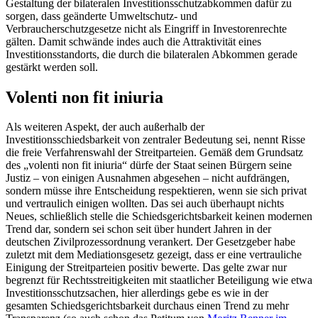
Gestaltung der bilateralen Investitionsschutzabkommen dafür zu
sorgen, dass geänderte Umweltschutz- und
Verbraucherschutzgesetze nicht als Eingriff in Investorenrechte
gälten. Damit schwände indes auch die Attraktivität eines
Investitionsstandorts, die durch die bilateralen Abkommen gerade
gestärkt werden soll.
Volenti non fit iniuria
Als weiteren Aspekt, der auch außerhalb der
Investitionsschiedsbarkeit von zentraler Bedeutung sei, nennt Risse
die freie Verfahrenswahl der Streitparteien. Gemäß dem Grundsatz
des „volenti non fit iniuria“ dürfe der Staat seinen Bürgern seine
Justiz – von einigen Ausnahmen abgesehen – nicht aufdrängen,
sondern müsse ihre Entscheidung respektieren, wenn sie sich privat
und vertraulich einigen wollten. Das sei auch überhaupt nichts
Neues, schließlich stelle die Schiedsgerichtsbarkeit keinen modernen
Trend dar, sondern sei schon seit über hundert Jahren in der
deutschen Zivilprozessordnung verankert. Der Gesetzgeber habe
zuletzt mit dem Mediationsgesetz gezeigt, dass er eine vertrauliche
Einigung der Streitparteien positiv bewerte. Das gelte zwar nur
begrenzt für Rechtsstreitigkeiten mit staatlicher Beteiligung wie etwa
Investitionsschutzsachen, hier allerdings gebe es wie in der
gesamten Schiedsgerichtsbarkeit durchaus einen Trend zu mehr