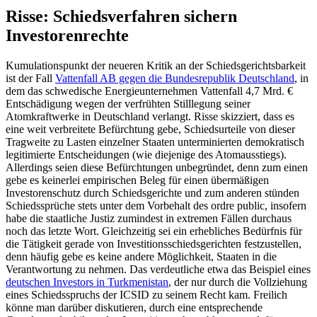
Risse: Schiedsverfahren sichern
Investorenrechte
Kumulationspunkt der neueren Kritik an der Schiedsgerichtsbarkeit
ist der Fall
Vattenfall AB gegen die Bundesrepublik Deutschland
, in
dem das schwedische Energieunternehmen Vattenfall 4,7 Mrd. €
Entschädigung wegen der verfrühten Stilllegung seiner
Atomkraftwerke in Deutschland verlangt. Risse skizziert, dass es
eine weit verbreitete Befürchtung gebe, Schiedsurteile von dieser
Tragweite zu Lasten einzelner Staaten unterminierten demokratisch
legitimierte Entscheidungen (wie diejenige des Atomausstiegs).
Allerdings seien diese Befürchtungen unbegründet, denn zum einen
gebe es keinerlei empirischen Beleg für einen übermäßigen
Investorenschutz durch Schiedsgerichte und zum anderen stünden
Schiedssprüche stets unter dem Vorbehalt des ordre public, insofern
habe die staatliche Justiz zumindest in extremen Fällen durchaus
noch das letzte Wort. Gleichzeitig sei ein erhebliches Bedürfnis für
die Tätigkeit gerade von Investitionsschiedsgerichten festzustellen,
denn häufig gebe es keine andere Möglichkeit, Staaten in die
Verantwortung zu nehmen. Das verdeutliche etwa das Beispiel eines
deutschen Investors in Turkmenistan
, der nur durch die Vollziehung
eines Schiedsspruchs der ICSID zu seinem Recht kam. Freilich
könne man darüber diskutieren, durch eine entsprechende