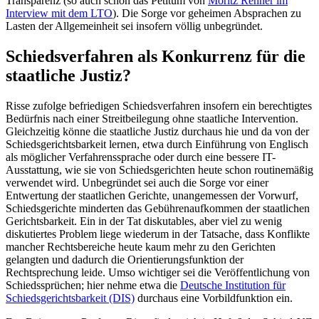
Transparenz (so auch schon das Petitum von
Moritz Renner im
Interview mit dem LTO
). Die Sorge vor geheimen Absprachen zu
Lasten der Allgemeinheit sei insofern völlig unbegründet.
Schiedsverfahren als Konkurrenz für die
staatliche Justiz?
Risse zufolge befriedigen Schiedsverfahren insofern ein berechtigtes
Bedürfnis nach einer Streitbeilegung ohne staatliche Intervention.
Gleichzeitig könne die staatliche Justiz durchaus hie und da von der
Schiedsgerichtsbarkeit lernen, etwa durch Einführung von Englisch
als möglicher Verfahrenssprache oder durch eine bessere IT-
Ausstattung, wie sie von Schiedsgerichten heute schon routinemäßig
verwendet wird. Unbegründet sei auch die Sorge vor einer
Entwertung der staatlichen Gerichte, unangemessen der Vorwurf,
Schiedsgerichte minderten das Gebührenaufkommen der staatlichen
Gerichtsbarkeit. Ein in der Tat diskutables, aber viel zu wenig
diskutiertes Problem liege wiederum in der Tatsache, dass Konflikte
mancher Rechtsbereiche heute kaum mehr zu den Gerichten
gelangten und dadurch die Orientierungsfunktion der
Rechtsprechung leide. Umso wichtiger sei die Veröffentlichung von
Schiedssprüchen; hier nehme etwa die
Deutsche Institution für
Schiedsgerichtsbarkeit (DIS)
durchaus eine Vorbildfunktion ein.