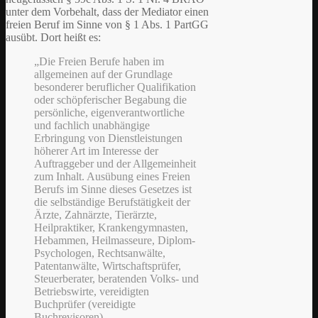
unter dem Vorbehalt, dass der Mediator einen
freien Beruf im Sinne von § 1 Abs. 1 PartGG
ausübt. Dort heißt es:
„
Die
Freien Berufe haben im
allgemeinen auf der Grundlage
besonderer beruflicher Qualifikation
oder schöpferischer Begabung die
persönliche, eigenverantwortliche
und fachlich unabhängige
Erbringung von Dienstleistungen
höherer Art im Interesse der
Auftraggeber und der Allgemeinheit
zum Inhalt.
Ausübung
eines Freien
Berufs im Sinne dieses Gesetzes ist
die selbständige Berufstätigkeit der
Ärzte, Zahnärzte, Tierärzte,
Heilpraktiker, Krankengymnasten,
Hebammen, Heilmasseure, Diplom-
Psychologen, Rechtsanwälte,
Patentanwälte, Wirtschaftsprüfer,
Steuerberater, beratenden Volks- und
Betriebswirte, vereidigten
Buchprüfer (vereidigte
Buchrevisoren),