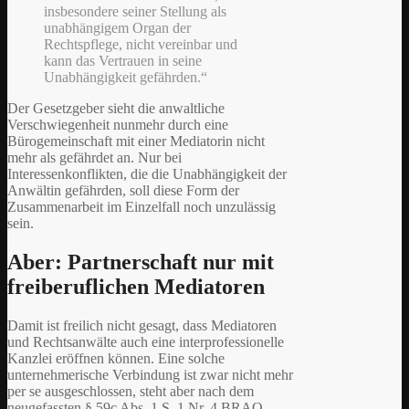
insbesondere seiner Stellung als
unabhängigem Organ der
Rechtspflege, nicht vereinbar und
kann das Vertrauen in seine
Unabhängigkeit gefährden.“
Der Gesetzgeber sieht die anwaltliche
Verschwiegenheit nunmehr durch eine
Bürogemeinschaft mit einer Mediatorin nicht
mehr als gefährdet an. Nur bei
Interessenkonflikten, die die Unabhängigkeit der
Anwältin gefährden, soll diese Form der
Zusammenarbeit im Einzelfall noch unzulässig
sein.
Aber: Partnerschaft nur mit
freiberuflichen Mediatoren
Damit ist freilich nicht gesagt, dass Mediatoren
und Rechtsanwälte auch eine interprofessionelle
Kanzlei eröffnen können. Eine solche
unternehmerische Verbindung ist zwar nicht mehr
per se ausgeschlossen, steht aber nach dem
neugefassten § 59c Abs. 1 S. 1 Nr. 4 BRAO