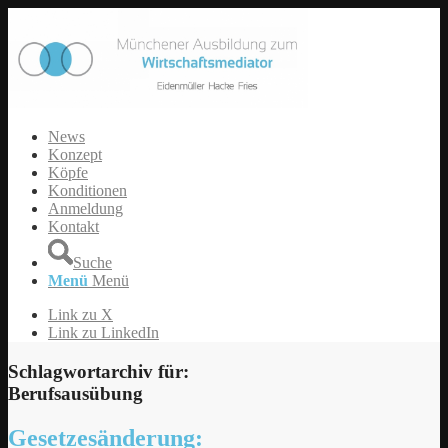
News
Konzept
Köpfe
Konditionen
Anmeldung
Kontakt
Suche
Menü
Menü
Link zu X
Link zu LinkedIn
Schlagwortarchiv für:
Berufsausübung
Gesetzesänderung: