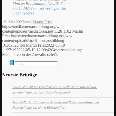
Marcus Bauckmann
, AnwBl Online
2021, 292-296,
frei verfügbar im
Open Access
19. Mai 2022
/
von
Martin Fries
https://mediatorenausbildung.org/wp-
content/uploads/mediatoren.jpg
1128
1102
Martin
Fries
https://mediatorenausbildung.org/wp-
content/uploads/mediationsausbildung-
1030x322.jpg
Martin Fries
2022-05-19
11:27:19
2022-05-19 12:08:42
Gesetzesänderung:
Mediatoren in der Anwaltssozietät
Neueste Beiträge
Raten ist nicht Entscheiden: Die crowdbasierte Blockchain-
Streitbeilegung ist kein Schiedsverfahren…
Juni 2026: Fortbildung zu Theorie und Praxis der rationalen
Entscheidung mit Horst Eidenmüller