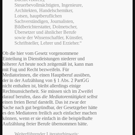
Steuerbevollmächtigten, Ingenieure,
Architekten, Handelschemiker,
Lotsen, hauptberuflichen
Sachverständigen, Journalisten,
Bildberichterstatter, Dolmetscher,
Übersetzer und ähnlicher Berufe
sowie der Wissenschaftler, Künstler,
Schriftsteller, Lehrer und Erzieher.“
Ob die hier vom Gesetz vorgenommene
Einteilung in Dienstleistungen niederer und
höherer Art heute noch zeitgemäß ist, kann man
mit Fug und Recht bezweifeln. Für
Mediatorinnen, die einen Hauptberuf ausüben,
der in der Aufzählung von § 1 Abs. 2 PartGG
nicht enthalten ist, bleibt allerdings einige
Rechtsunsicherheit. Sie müssen sich im Zweifel
darauf berufen, dass
die Mediatorentätigkeit selbst
einen freien Beruf darstellt. Das ist zwar der
Sache nach gut begründbar, der Gesetzgeber hätte
es den Mediatoren freilich auch einfacher machen
können, wenn er sie einfach in die beispielhafte
Aufzählung freier Berufe übernommen hätte.
Weiterführender Literaturhinweis: