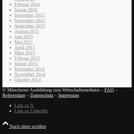
Februar 2016
Januar 2016
Dezember 2015
November 2015
September 2015
August 2015
Juni 2015
Mai 2015
April 2015
März 2015
Februar 2015
Januar 2015
Dezember 2014
November 2014
Oktober 2014
© Münchener Ausbildung zum Wirtschaftsmediator –
FAQ
–
Referendare
–
Datenschutz
–
Impressum
Link zu X
Link zu LinkedIn
Nach oben scrollen