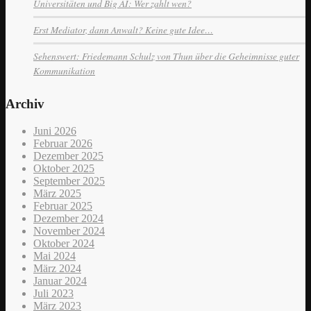
Universitäten und Big AI: Wer zahlt wen?
Erst Mediator, dann Anwalt? Keine gute Idee…
Sehenswert: Friedemann Schulz von Thun über die Geheimnisse guter
Kommunikation
Archiv
Juni 2026
Februar 2026
Dezember 2025
Oktober 2025
September 2025
März 2025
Februar 2025
Dezember 2024
November 2024
Oktober 2024
Mai 2024
März 2024
Januar 2024
Juli 2023
März 2023