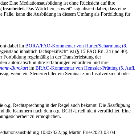
das: Eine Mediationsausbildung ist ohne Rücksicht auf ihre
 bearbeitet
. Das Wörtchen „soweit“ signalisiert dabei, dass eine
e Fälle, kann die Ausbildung in diesem Umfang als Fortbildung für
tont dabei im
BORA/FAO-Kommentar von Harter/Scharmung (8.
egenstand inhaltlich fachspezifisch“ ist (§ 15 FAO Rn. 34 und 40).
Fortbildung regelmäßig in der Transferleistung der
iten automatisch in ihre Erfahrungen einordnen und ihre
mann-Burckart
im
BRAO-Kommentar von Henssler/Prütting (5. Aufl.
lässig, wenn ein Steuerrechtler ein Seminar zum Insolvenzrecht oder
die o.g. Rechtsprechung in der Regel auch bekannt. Die
Bestätigung
ind die Kammern nach dem o.g. BGH-Urteil nicht verpflichtet. Eine
ungssicherheit zu ermöglichen.
mediationsausbildung-1030x322.jpg
Martin Fries
2023-03-04