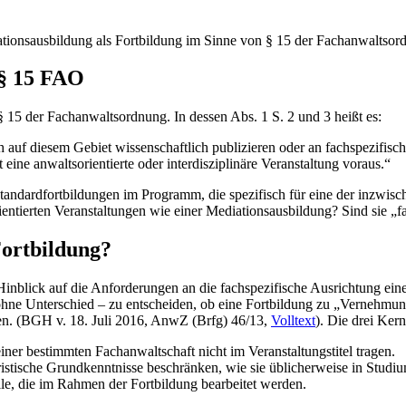
tionsausbildung als Fortbildung im Sinne von § 15 der Fachanwaltso
 § 15 FAO
§ 15 der Fachanwaltsordnung. In dessen Abs. 1 S. 2 und 3 heißt es:
h auf diesem Gebiet wissenschaftlich publizieren oder an fachspezifis
eine anwaltsorientierte oder interdisziplinäre Veranstaltung voraus.“
andardfortbildungen im Programm, die spezifisch für eine der inzwisc
orientierten Veranstaltungen wie einer Mediationsausbildung? Sind sie 
Fortbildung?
Hinblick auf die Anforderungen an die fachspezifische Ausrichtung ei
 ohne Unterschied – zu entscheiden, ob eine Fortbildung zu „Vernehmun
den. (BGH v. 18. Juli 2016, AnwZ (Brfg) 46/13,
Volltext
). Die drei Ker
er bestimmten Fachanwaltschaft nicht im Veranstaltungstitel tragen.
ristische Grundkenntnisse beschränken, wie sie üblicherweise in Studiu
lle, die im Rahmen der Fortbildung bearbeitet werden.