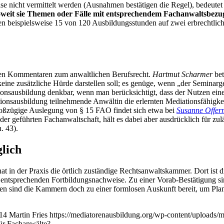
se nicht vermittelt werden (Ausnahmen bestätigen die Regel), bedeutet 
weit sie Themen oder Fälle mit entsprechendem Fachanwaltsbezug
n beispielsweise 15 von 120 Ausbildungsstunden auf zwei erbrechtlich
igen Kommentaren zum anwaltlichen Berufsrecht.
Hartmut Scharmer
be
 keine zusätzliche Hürde darstellen soll; es genüge, wenn „der Seminarg
sausbildung denkbar, wenn man berücksichtigt, dass der Nutzen einer 
tionsausbildung teilnehmende Anwältin die erlernten Mediationsfähigke
großzügige Auslegung von § 15 FAO findet sich etwa bei
Susanne Offer
der geführten Fachanwaltschaft, hält es dabei aber ausdrücklich für zu
. 43).
lich
t in der Praxis die örtlich zuständige Rechtsanwaltskammer. Dort ist 
r entsprechenden Fortbildungsnachweise. Zu einer Vorab-Bestätigung s
n sind die Kammern doch zu einer formlosen Auskunft bereit, um Plan
14
Martin Fries
https://mediatorenausbildung.org/wp-content/uploads/
für Fachanwälte?