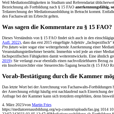
Weil Mediationsfähigkeiten in Studium und Referendariat üblicherwei
Bezeichnung als Fortbildung nach § 15 FAO
anerkennungsfähig, so
Teilanrechnung der Mediationsausbildung in Betracht kommt. Entfalle
den Fachanwalt im Erbrecht gelten.
Was sagen die Kommentare zu § 15 FAO?
Dieses Verständnis von § 15 FAO findet sich auch in den einschläg
Aufl. 2022)
, dass das erst 2015 eingefügte Adjektiv „fachspezifisch“
Pro futuro
wäre sogar eine weitergehende Anerkennung einer Mediation
Veranstaltungsteilnehmer besteht. Immerhin wird jede an einer Media
fachspezifischen Fähigkeiten damit weiterentwickeln. Eine ähnlich 
2019)
: Sie verlangt zwar ebenfalls einen nachvollziehbaren Bezug zu 
ein Insolvenzrechtler eine Steuerrechts-Tagung besucht (§ 15 FAO Rn
Vorab-Bestätigung durch die Kammer mög
Das letzte Wort bei der Anrechnung von Fachanwalts-Fortbildungen ha
der Anrechnung erfolgt häufig erst nachlaufend nach Einreichung de
Anfrage bei der Kammer kann sich trotzdem empfehlen, denn bisweile
4. März 2023
/
von
Martin Fries
https://mediatorenausbildung.org/wp-content/uploads/fao.jpg
1014
10
22:07:24
2023-03-05 13:47:49
Mediationsausbildung als Fortbildung 