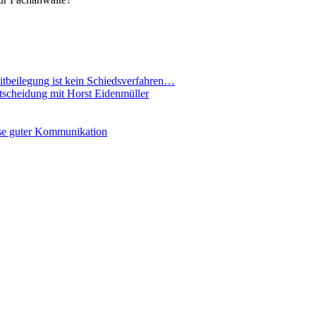
eitbeilegung ist kein Schiedsverfahren…
ntscheidung mit Horst Eidenmüller
se guter Kommunikation