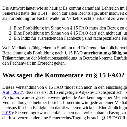
Die Antwort lautet wie so häufig: Es kommt darauf an! Lehrreich im 
Seinerzeit hatte der BGH – noch zur alten Rechtslage, aber insoweit
als Fortbildung für Fachanwälte für Verkehrsrecht anerkannt zu wer
Eine Fortbildung im Sinne von § 15 FAO muss den Bezug zu ein
Eine Fortbildung im Sinne von § 15 FAO darf sich nicht auf ju
Ein Indiz für ausreichenden Fachbezug sind fachspezifische Fä
Weil Mediationsfähigkeiten in Studium und Referendariat üblicherwei
Bezeichnung als Fortbildung nach § 15 FAO
anerkennungsfähig, so
Teilanrechnung der Mediationsausbildung in Betracht kommt. Entfalle
den Fachanwalt im Erbrecht gelten.
Was sagen die Kommentare zu § 15 FAO?
Dieses Verständnis von § 15 FAO findet sich auch in den einschläg
Aufl. 2022)
, dass das erst 2015 eingefügte Adjektiv „fachspezifisch“
Pro futuro
wäre sogar eine weitergehende Anerkennung einer Mediation
Veranstaltungsteilnehmer besteht. Immerhin wird jede an einer Media
fachspezifischen Fähigkeiten damit weiterentwickeln. Eine ähnlich 
2019)
: Sie verlangt zwar ebenfalls einen nachvollziehbaren Bezug zu 
ein Insolvenzrechtler eine Steuerrechts-Tagung besucht (§ 15 FAO Rn