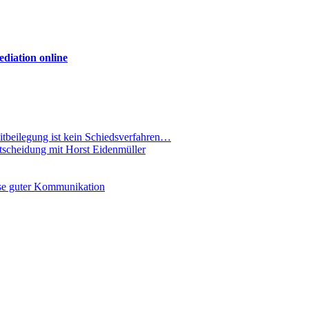
diation online
eitbeilegung ist kein Schiedsverfahren…
ntscheidung mit Horst Eidenmüller
se guter Kommunikation