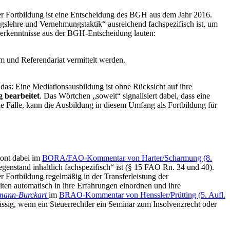
ner Fortbildung ist eine Entscheidung des BGH aus dem Jahr 2016.
gslehre und Vernehmungstaktik“ ausreichend fachspezifisch ist, um
nerkenntnisse aus der BGH-Entscheidung lauten:
m und Referendariat vermittelt werden.
das: Eine Mediationsausbildung ist ohne Rücksicht auf ihre
 bearbeitet
. Das Wörtchen „soweit“ signalisiert dabei, dass eine
e Fälle, kann die Ausbildung in diesem Umfang als Fortbildung für
tont dabei im
BORA/FAO-Kommentar von Harter/Scharmung (8.
egenstand inhaltlich fachspezifisch“ ist (§ 15 FAO Rn. 34 und 40).
Fortbildung regelmäßig in der Transferleistung der
iten automatisch in ihre Erfahrungen einordnen und ihre
mann-Burckart
im
BRAO-Kommentar von Henssler/Prütting (5. Aufl.
lässig, wenn ein Steuerrechtler ein Seminar zum Insolvenzrecht oder