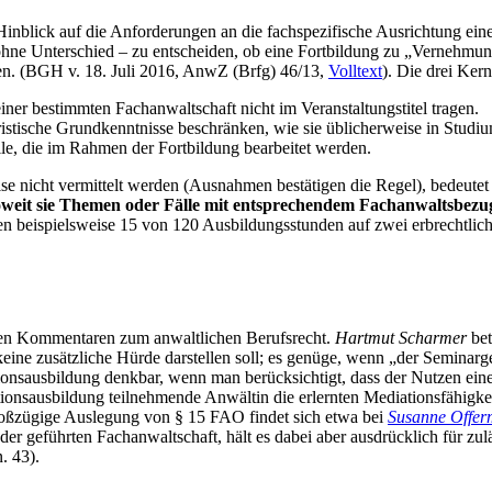
Hinblick auf die Anforderungen an die fachspezifische Ausrichtung ei
 ohne Unterschied – zu entscheiden, ob eine Fortbildung zu „Vernehmun
den. (BGH v. 18. Juli 2016, AnwZ (Brfg) 46/13,
Volltext
). Die drei Ker
er bestimmten Fachanwaltschaft nicht im Veranstaltungstitel tragen.
ristische Grundkenntnisse beschränken, wie sie üblicherweise in Studiu
lle, die im Rahmen der Fortbildung bearbeitet werden.
se nicht vermittelt werden (Ausnahmen bestätigen die Regel), bedeutet 
weit sie Themen oder Fälle mit entsprechendem Fachanwaltsbezug
n beispielsweise 15 von 120 Ausbildungsstunden auf zwei erbrechtlich
igen Kommentaren zum anwaltlichen Berufsrecht.
Hartmut Scharmer
be
 keine zusätzliche Hürde darstellen soll; es genüge, wenn „der Seminarg
sausbildung denkbar, wenn man berücksichtigt, dass der Nutzen einer 
tionsausbildung teilnehmende Anwältin die erlernten Mediationsfähigke
großzügige Auslegung von § 15 FAO findet sich etwa bei
Susanne Offer
der geführten Fachanwaltschaft, hält es dabei aber ausdrücklich für zu
. 43).