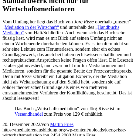
Standardwerk nicht nur für
Wirtschaftsmediatoren
Vom Umfang her liegt das Buch von
Jörg Risse
oberhalb „unserer“
„Mediation in der Wirtschaft“
und unterhalb des
„Handbuchs
Mediation“
von Haft/Schlieffen. Auch wenn sich das Buch sehr
flüssig liest, wird man es mit Blick auf seinen Umfang nicht an
einem Wochenende durcharbeiten können. Es ist insofern nicht so
sehr eine Lektüre zum Herunterlesen, sondern eher ein echtes
Grundlagenwerk, das auch bei hohen rechtswissenschaftlichen und
rechtspraktischen Ansprüchen keine Fragen offen lässt. Die Lesezeit
ist aber gut investiert, und zwar nicht nur für Mediatorinnen und
Mediatoren, sondern für die gesamte Breite der Prozessrechtspraxis.
Denn mit
Risse
schreibt ein Litigation-Experte, der die Mediation
nicht als Weltanschauung auf den Schild hebt, sondern sie auf
solider theoretischer Grundlage als eines von mehreren
ernstzunehmenden Verfahren der Konfliktlösung beschreibt. Das ist
absolut lesenswert!
Das Buch „Wirtschaftsmediation“ von Jörg Risse ist im
Versandhandel
zum Preis von 129 € erhältlich.
20. Dezember 2022
/
von
Martin Fries
https://mediatorenausbildung.org/wp-content/uploads/joerg-risse-
wirtschaftsmediation.jpg
2454
2000
Martin Fries