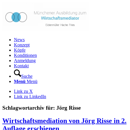
News
Konzept
Köpfe
Konditionen
Anmeldung
Kontakt
Suche
Menü
Menü
Link zu X
Link zu LinkedIn
Schlagwortarchiv für:
Jörg Risse
Wirtschaftsmediation von Jörg Risse in 2.
Auflage erschienen