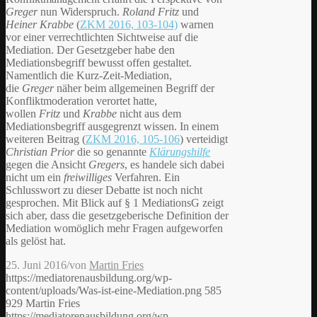
Greger
nun Widerspruch.
Roland Fritz
und
Heiner Krabbe
(
ZKM 2016, 103-104)
warnen
vor einer verrechtlichten Sichtweise auf die
Mediation. Der Gesetzgeber habe den
Mediationsbegriff bewusst offen gestaltet.
Namentlich die Kurz-Zeit-Mediation,
die
Greger
näher beim allgemeinen Begriff der
Konfliktmoderation verortet hatte,
wollen
Fritz
und
Krabbe
nicht aus dem
Mediationsbegriff ausgegrenzt wissen. In einem
weiteren Beitrag (
ZKM 2016, 105-106
) verteidigt
Christian Prior
die so genannte
Klärungshilfe
gegen die Ansicht
Gregers
, es handele sich dabei
nicht um ein
freiwilliges
Verfahren. Ein
Schlusswort zu dieser Debatte ist noch nicht
gesprochen. Mit Blick auf § 1 MediationsG zeigt
sich aber, dass die gesetzgeberische Definition der
Mediation womöglich mehr Fragen aufgeworfen
als gelöst hat.
25. Juni 2016
/
von
Martin Fries
https://mediatorenausbildung.org/wp-
content/uploads/Was-ist-eine-Mediation.png
585
929
Martin Fries
https://mediatorenausbildung.org/wp-