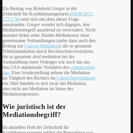
Ein Beitrag von
Reinhard Greger
in der
Zeitschrift für Konfliktmanagement (
ZKM 2015,
172-176
) setzt sich mit eben dieser Frage
auseinander.
Greger
wendet sich dagegen, den
Mediationsbegriff ausufernd zu verwenden. Nicht
darunter fielen reine Shuttle-Mediationen ohne
gemeinsame Verhandlungen (siehe dazu auch den
Beitrag zur
Caucus-Mediation
), die so genannte
Telefonmediation durch Rechtsschutzversicherer,
die so genannte
deal mediation
bei der
Aushandlung eines Vertrages wie auch das aus
den USA stammende Verfahren des
collaborative
law
. Eine Sonderstellung nehme die Mediation
als Tätigkeit des Richters im
Güterichterverfahren
ein: Hier handele es sich zwar um Mediation,
aber nicht um Mediation im Sinne des
Mediationsgesetzes.
Wie juristisch ist der
Mediationsbegriff?
Im aktuellen Heft der Zeitschrift für
Konfliktmanagement erfährt die Perspektive von