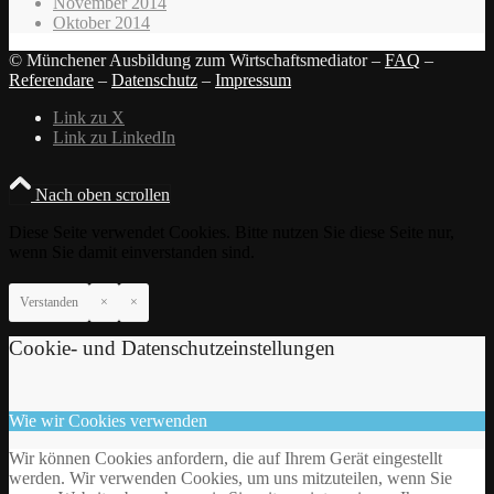
November 2014
Oktober 2014
© Münchener Ausbildung zum Wirtschaftsmediator –
FAQ
–
Referendare
–
Datenschutz
–
Impressum
Link zu X
Link zu LinkedIn
Nach oben scrollen
Diese Seite verwendet Cookies. Bitte nutzen Sie diese Seite nur,
wenn Sie damit einverstanden sind.
Verstanden
×
×
Cookie- und Datenschutzeinstellungen
Wie wir Cookies verwenden
Wir können Cookies anfordern, die auf Ihrem Gerät eingestellt
werden. Wir verwenden Cookies, um uns mitzuteilen, wenn Sie