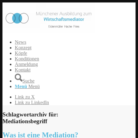
News
Konzept
Köpfe
Konditionen
Anmeldung
Kontakt
Suche
Menü
Menü
Link zu X
Link zu LinkedIn
Schlagwortarchiv für:
Mediationsbegriff
Was ist eine Mediation?