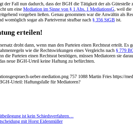
t der Fall nun dadurch, dass der BGH die Tätigkeit der als Gütestelle
nicht um eine
Mediation im Sinne von § 1 Abs. 1 MediationsG
, weil di
eitgehend vorgeben ließen. Genau genommen war die Anwältin als Rech
nd womöglich sogar als Parteiverrat strafbar nach
§ 356 StGB
ist.
tung erteilen!
rsatz droht dann, wenn man den Parteien einen Rechtsrat erteilt. Es g
 Rahmenregeln wie die Rechtswirkungen eines Vergleichs nach
§ 779 B
nn die Parteien einen Rechtsrat benötigen, müssen Mediatoren sie dara
f das neue BGH-Urteil keine Haftung zu befürchten.
ationsgespraech-ueber-mediation.png
757
1088
Martin Fries
https://me
BGH-Urteil: Haftungsfalle für Mediatoren?
eitbeilegung ist kein Schiedsverfahren…
ntscheidung mit Horst Eidenmüller