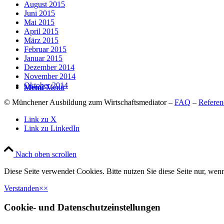
August 2015
Juni 2015
Mai 2015
April 2015
März 2015
Februar 2015
Januar 2015
Dezember 2014
November 2014
Oktober 2014
Menü
Menü
© Münchener Ausbildung zum Wirtschaftsmediator –
FAQ
–
Referen
Link zu X
Link zu LinkedIn
Nach oben scrollen
Diese Seite verwendet Cookies. Bitte nutzen Sie diese Seite nur, wenn
Verstanden
×
×
Cookie- und Datenschutzeinstellungen