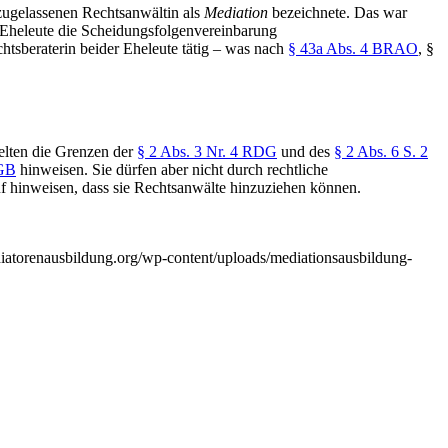
 zugelassenen Rechtsanwältin als
Mediation
bezeichnete. Das war
e Eheleute die Scheidungsfolgenvereinbarung
tsberaterin beider Eheleute tätig – was nach
§ 43a Abs. 4 BRAO
, §
elten die Grenzen der
§ 2 Abs. 3 Nr. 4 RDG
und des
§ 2 Abs. 6 S. 2
GB
hinweisen. Sie dürfen aber nicht durch rechtliche
uf hinweisen, dass sie Rechtsanwälte hinzuziehen können.
diatorenausbildung.org/wp-content/uploads/mediationsausbildung-