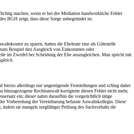
flichtig machen, wenn er bei der Mediation handwerkliche Fehler
es BGH zeigt, dass diese Sorge unbegründet ist.
waltskosten zu sparen, hatten die Eheleute eine als Gütestelle
en zum Beispiel den Ausgleich von Einkommen oder
eile im Zweifel bei Scheidung der Ehe auszugleichen. Man spricht mit
gleich
.
 hierzu allerdings nur ungenügende Feststellungen und schlug daher
au hinzugezogene Rechtsanwalt korrigierte diesen Fehler nicht mehr,
ersatz ein; dieser nahm daraufhin die vorgerichtlich tätige
er Vorbereitung der Vereinbarung befasste Anwaltskollegin. Diese
, indem sie mangels sorgfältiger Prüfung des Sachverhalts die