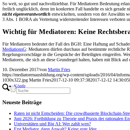
So weit, so gut und nachvollziehbar. Für Mediatoren Bedeutung erlang
freilich unglücklich, denn im konkreten Fall handelte es sich gerade 
nicht
eigenverantwortlich
entwickelten, sondern von der Anwältin w
3 Abs. 1 BORA als Vertretung widerstreitender Interessen verboten u
Wichtig für Mediatoren: Keine Rechtsbera
Für Mediatoren bedeutet der Fall des BGH: Eine Haftung auf Schadene
MediationsG
: Mediatoren dürfen durchaus auf bestimmte rechtliche
Regelungsvorschläge in die Gespräche der Beteiligten eingreifen. We
Mediatoren, die sich an diese Grundregel halten, haben mit Blick au
10. Dezember 2017
/
von
Martin Fries
https://mediatorenausbildung.org/wp-content/uploads/2016/04/inform
1030x322.jpg
Martin Fries
2017-12-10 09:37:38
2017-12-12 14:30:05
Köpfe
Neueste Beiträge
Raten ist nicht Entscheiden: Die crowdbasierte Blockchain-Str
Juni 2026: Fortbildung zu Theorie und Praxis der rationalen E
Universitäten und Big AI: Wer zahlt wen?
Erst Mediator, dann Anwalt? Keine gute Idee…