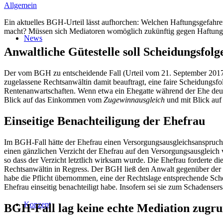
Allgemein
Ein aktuelles BGH-Urteil lässt aufhorchen: Welchen Haftungsgefahre
macht? Müssen sich Mediatoren womöglich zukünftig gegen Haftungsri
News
Anwaltliche Gütestelle soll Scheidungsfol
Der vom BGH zu entscheidende Fall (Urteil vom 21. September 201
zugelassene Rechtsanwältin damit beauftragt, eine faire Scheidungs
Rentenanwartschaften. Wenn etwa ein Ehegatte während der Ehe deutli
Blick auf das Einkommen vom
Zugewinnausgleich
und mit Blick auf
Einseitige Benachteiligung der Ehefrau
Im BGH-Fall hätte der Ehefrau einen Versorgungsausgleichsanspruch 
einen gänzlichen Verzicht der Ehefrau auf den Versorgungsausgleich v
so dass der Verzicht letztlich wirksam wurde. Die Ehefrau forderte d
Rechtsanwältin in Regress. Der BGH ließ den Anwalt gegenüber der E
habe die Pflicht übernommen, eine der Rechtslage entsprechende Schei
Ehefrau einseitig benachteiligt habe. Insofern sei sie zum Schadensersa
Konzept
BGH-Fall lag keine echte Mediation zugr