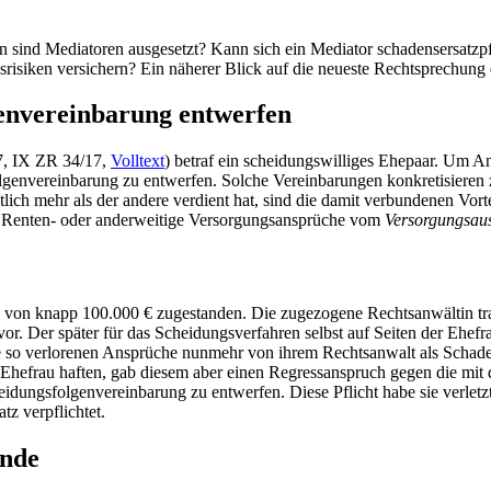
n sind Mediatoren ausgesetzt? Kann sich ein Mediator schadensersatzp
siken versichern? Ein näherer Blick auf die neueste Rechtsprechung d
genvereinbarung entwerfen
7, IX ZR 34/17,
Volltext
) betraf ein scheidungswilliges Ehepaar. Um An
folgenvereinbarung zu entwerfen. Solche Vereinbarungen konkretisier
ch mehr als der andere verdient hat, sind die damit verbundenen Vort
 Renten- oder anderweitige Versorgungsansprüche vom
Versorgungsaus
von knapp 100.000 € zugestanden. Die zugezogene Rechtsanwältin traf
or. Der später für das Scheidungsverfahren selbst auf Seiten der Ehefr
ie so verlorenen Ansprüche nunmehr von ihrem Rechtsanwalt als Schadens
hefrau haften, gab diesem aber einen Regressanspruch gegen die mit d
dungsfolgenvereinbarung zu entwerfen. Diese Pflicht habe sie verletzt
tz verpflichtet.
unde