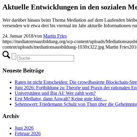
Aktuelle Entwicklungen in den sozialen M
Wer darüber hinaus beim Thema Mediation auf dem Laufenden bleibe
versenden wir etwa drei bis viermal im Jahr aktuelle Informationen 
24. Januar 2018
/
von
Martin Fries
https://mediatorenausbildung.org/wp-content/uploads/Mediationsa
content/uploads/mediationsausbildung-1030x322.jpg
Martin Fries
201
Neueste Beiträge
Raten ist nicht Entscheiden: Die crowdbasierte Blockchain-Str
Juni 2026: Fortbildung zu Theorie und Praxis der rationalen E
Universitäten und Big AI: Wer zahlt wen?
Erst Mediator, dann Anwalt? Keine gute Idee…
Sehenswert: Friedemann Schulz von Thun über die Geheimnis
Archiv
Juni 2026
Februar 2026