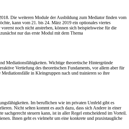
 2018. Die weiteren Module der Ausbildung zum Mediator finden vom
chte, kann vom 21. bis 24. März 2019 ein optionales viertes
orerst noch nicht anstreben, können sich beispielsweise für die
h, zunächst nur das erste Modul mit dem Thema
und Mediationsfähigkeiten. Wichtige theoretische Hintergründe
eraktive Vertiefung des theoretischen Fundaments, vor allem aber für
Mediationsfälle in Kleingruppen nach und trainieren so ihre
ngsfähigkeiten. Im beruflichen wie im privaten Umfeld gibt es
rlieren. Nicht selten kommt es auch dazu, dass sich Andere in einer
 sachgerecht steuern kann, ist in aller Regel entscheidend im Vorteil.
dienen. Ihnen geht es vielmehr um eine konkrete und praxistaugliche