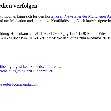
edien verfolgen
n möchte, kann sich für den
kostenlosen Newsletter der Münchener Aus
rund um Mediation und alternative Konfliktlösung. Noch kurzfristigere
usbildung-Hohenkammer-e1610828173607.jpg
1224
1289
Martin Fries
ht
8-01-24 06:23:46
2018-01-20 23:24:26
Ausbildung zum Mediator 2018
eitbeilegung ist kein Schiedsverfahren…
ntscheidung mit Horst Eidenmüller
se guter Kommunikation