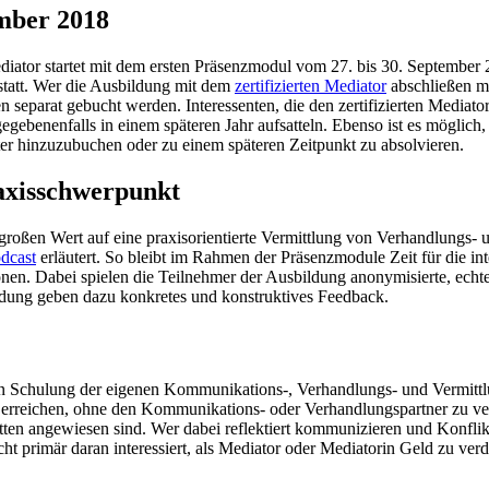
mber 2018
iator startet mit dem ersten Präsenzmodul vom 27. bis 30. September
statt. Wer die Ausbildung mit dem
zertifizierten Mediator
abschließen mö
parat gebucht werden. Interessenten, die den zertifizierten Mediator v
egebenenfalls in einem späteren Jahr aufsatteln. Ebenso ist es möglic
 hinzuzubuchen oder zu einem späteren Zeitpunkt zu absolvieren.
axisschwerpunkt
großen Wert auf eine praxisorientierte Vermittlung von Verhandlungs- 
odcast
erläutert. So bleibt im Rahmen der Präsenzmodule Zeit für die int
nen. Dabei spielen die Teilnehmer der Ausbildung anonymisierte, echte 
bildung geben dazu konkretes und konstruktives Feedback.
en Schulung der eigenen Kommunikations-, Verhandlungs- und Vermittlu
 zu erreichen, ohne den Kommunikations- oder Verhandlungspartner zu ve
itten angewiesen sind. Wer dabei reflektiert kommunizieren und Konflikte
ht primär daran interessiert, als Mediator oder Mediatorin Geld zu ver