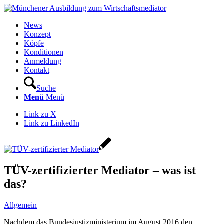
News
Konzept
Köpfe
Konditionen
Anmeldung
Kontakt
Suche
Menü
Menü
Link zu X
Link zu LinkedIn
TÜV-zertifizierter Mediator – was ist
das?
Allgemein
Nachdem das Bundesjustizministerium im August 2016 den