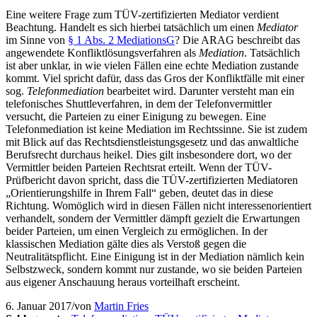
Eine weitere Frage zum TÜV-zertifizierten Mediator verdient
Beachtung. Handelt es sich hierbei tatsächlich um einen
Mediator
im Sinne von
§ 1 Abs. 2 MediationsG
? Die ARAG beschreibt das
angewendete Konfliktlösungsverfahren als
Mediation
. Tatsächlich
ist aber unklar, in wie vielen Fällen eine echte Mediation zustande
kommt. Viel spricht dafür, dass das Gros der Konfliktfälle mit einer
sog.
Telefonmediation
bearbeitet wird. Darunter versteht man ein
telefonisches Shuttleverfahren, in dem der Telefonvermittler
versucht, die Parteien zu einer Einigung zu bewegen. Eine
Telefonmediation ist keine Mediation im Rechtssinne. Sie ist zudem
mit Blick auf das Rechtsdienstleistungsgesetz und das anwaltliche
Berufsrecht durchaus heikel. Dies gilt insbesondere dort, wo der
Vermittler beiden Parteien Rechtsrat erteilt. Wenn der TÜV-
Prüfbericht davon spricht, dass die TÜV-zertifizierten Mediatoren
„Orientierungshilfe in Ihrem Fall“ geben, deutet das in diese
Richtung. Womöglich wird in diesen Fällen nicht interessenorientiert
verhandelt, sondern der Vermittler dämpft gezielt die Erwartungen
beider Parteien, um einen Vergleich zu ermöglichen. In der
klassischen Mediation gälte dies als Verstoß gegen die
Neutralitätspflicht. Eine Einigung ist in der Mediation nämlich kein
Selbstzweck, sondern kommt nur zustande, wo sie beiden Parteien
aus eigener Anschauung heraus vorteilhaft erscheint.
6. Januar 2017
/
von
Martin Fries