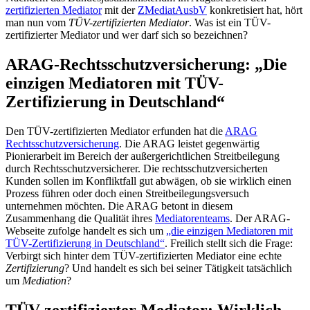
zertifizierten Mediator
mit der
ZMediatAusbV
konkretisiert hat, hört
man nun vom
TÜV-zertifizierten Mediator
. Was ist ein TÜV-
zertifizierter Mediator und wer darf sich so bezeichnen?
ARAG-Rechtsschutzversicherung: „Die
einzigen Mediatoren mit TÜV-
Zertifizierung in Deutschland“
Den TÜV-zertifizierten Mediator erfunden hat die
ARAG
Rechtsschutzversicherung
. Die ARAG leistet gegenwärtig
Pionierarbeit im Bereich der außergerichtlichen Streitbeilegung
durch Rechtsschutzversicherer. Die rechtsschutzversicherten
Kunden sollen im Konfliktfall gut abwägen, ob sie wirklich einen
Prozess führen oder doch einen Streitbeilegungsversuch
unternehmen möchten. Die ARAG betont in diesem
Zusammenhang die Qualität ihres
Mediatorenteams
. Der ARAG-
Webseite zufolge handelt es sich um
„die einzigen Mediatoren mit
TÜV-Zertifizierung in Deutschland“
. Freilich stellt sich die Frage:
Verbirgt sich hinter dem TÜV-zertifizierten Mediator eine echte
Zertifizierung
? Und handelt es sich bei seiner Tätigkeit tatsächlich
um
Mediation
?
TÜV-zertifizierter Mediator: Wirklich