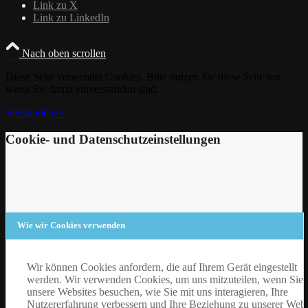
Link zu X
Link zu LinkedIn
Nach oben scrollen
Diese Seite verwendet Cookies. Bitte nutzen Sie diese Seite nur,
wenn Sie damit einverstanden sind.
Verstanden
×
×
Cookie- und Datenschutzeinstellungen
Wie wir Cookies verwenden
Wir können Cookies anfordern, die auf Ihrem Gerät eingestellt
werden. Wir verwenden Cookies, um uns mitzuteilen, wenn Sie
unsere Websites besuchen, wie Sie mit uns interagieren, Ihre
Nutzererfahrung verbessern und Ihre Beziehung zu unserer Webs