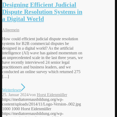
Designing Efficient Judicial
Dispute Resolution Systems in
a Digital World
Allgemein
How could efficient judicial dispute resolution
systems for B2B commercial disputes be
designed in a digital world? As the artificial
intelligence (AI) wave has gained momentum on
an unprecedented scale in the last three years, we
have recently interviewed 24 senior legal
practitioners and business leaders, and we
conducted an online survey which returned 275
[…]
Weiterlesen
25. Januar 2024
/
von
Horst Eidenmüller
https://mediatorenausbildung.org/wp-
content/uploads/2014/11/Logo-Version-.002.jpg
1000
1000
Horst Eidenmüller
https://mediatorenausbildung.org/wp-