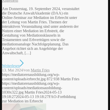
Allgemein
Am Donnerstag, 19. September 2024, veranstaltet
die Deutsche AnwaltAkademie (DAA) ein
Online-Seminar zur Mediation im Erbrecht unter
der Leitung von Martin Fries. Themen der
interaktiven Veranstaltung sind unter anderem der
Nutzen einer Mediation im Erbstreit, die
Gestaltung von Mediationsklauseln in
Testamenten und Erbverträgen sowie die
mediationsanaloge Nachfolgeplanung. Das
Angebot richtet sich an Angehörige der
Anwaltschaft, […]
Weiterlesen
13. Mai 2024
/
von
Martin Fries
https://mediatorenausbildung.org/wp-
content/uploads/erbrecht.jpg
872
938
Martin Fries
https://mediatorenausbildung.org/wp-
content/uploads/mediationsausbildung-
1030x322.jpg
Martin Fries
2024-05-13
19:18:27
2024-05-13 19:18:27
FAO-Fortbildung
zur Mediation im Erbrecht