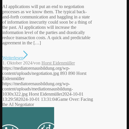
AI applications will put an end to negotiation
processes as we know them. The typical back-
and-forth communication and haggling in a state
of information insecurity could soon be a thing of
the past. AI applications will increase the
information level of the parties and drastically
reduce transaction costs. A quick and predictable
agreement in the […]
Weiterlesen
1. Oktober 2024
/
von
Horst Eidenmüller
https://mediatorenausbildung.org/wp-
content/uploads/negotiation.jpg
893
890
Horst
Eidenmüller
https://mediatorenausbildung.org/wp-
content/uploads/mediationsausbildung-
1030x322.jpg
Horst Eidenmüller
2024-10-01
13:29:58
2024-10-01 13:31:04
Game Over: Facing
the AI Negotiator