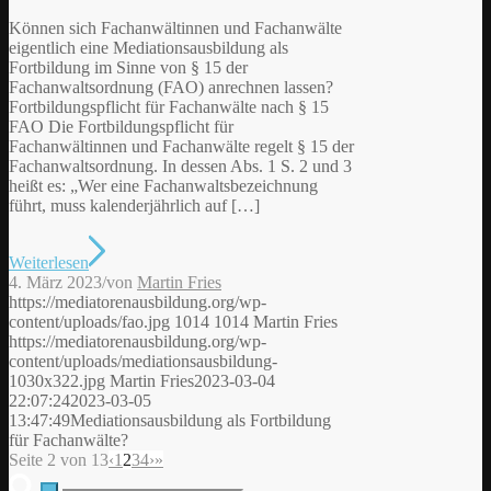
Können sich Fachanwältinnen und Fachanwälte
eigentlich eine Mediationsausbildung als
Fortbildung im Sinne von § 15 der
Fachanwaltsordnung (FAO) anrechnen lassen?
Fortbildungspflicht für Fachanwälte nach § 15
FAO Die Fortbildungspflicht für
Fachanwältinnen und Fachanwälte regelt § 15 der
Fachanwaltsordnung. In dessen Abs. 1 S. 2 und 3
heißt es: „Wer eine Fachanwaltsbezeichnung
führt, muss kalenderjährlich auf […]
Weiterlesen
4. März 2023
/
von
Martin Fries
https://mediatorenausbildung.org/wp-
content/uploads/fao.jpg
1014
1014
Martin Fries
https://mediatorenausbildung.org/wp-
content/uploads/mediationsausbildung-
1030x322.jpg
Martin Fries
2023-03-04
22:07:24
2023-03-05
13:47:49
Mediationsausbildung als Fortbildung
für Fachanwälte?
Seite 2 von 13
‹
1
2
3
4
›
»