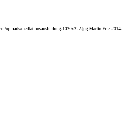
tent/uploads/mediationsausbildung-1030x322.jpg
Martin Fries
2014-