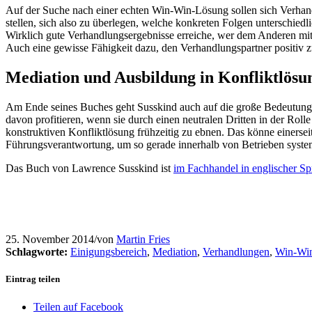
Auf der Suche nach einer echten Win-Win-Lösung sollen sich Verhand
stellen, sich also zu überlegen, welche konkreten Folgen unterschiedl
Wirklich gute Verhandlungsergebnisse erreiche, wer dem Anderen mit 
Auch eine gewisse Fähigkeit dazu, den Verhandlungspartner positiv zu
Mediation und Ausbildung in Konfliktlös
Am Ende seines Buches geht Susskind auch auf die große Bedeutung 
davon profitieren, wenn sie durch einen neutralen Dritten in der Roll
konstruktiven Konfliktlösung frühzeitig zu ebnen. Das könne einerse
Führungsverantwortung, um so gerade innerhalb von Betrieben syst
Das Buch von Lawrence Susskind ist
im Fachhandel in englischer Spr
25. November 2014
/
von
Martin Fries
Schlagworte:
Einigungsbereich
,
Mediation
,
Verhandlungen
,
Win-Wi
Eintrag teilen
Teilen auf Facebook