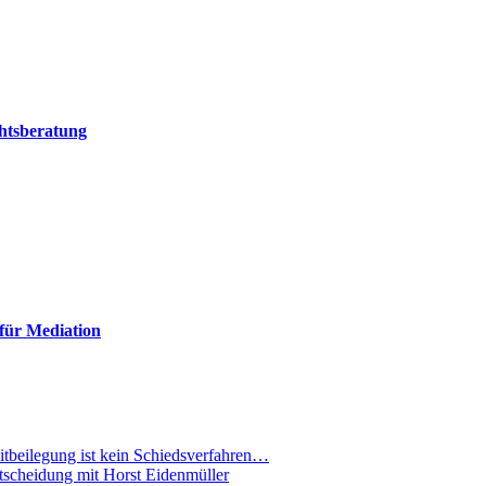
chtsberatung
für Mediation
eitbeilegung ist kein Schiedsverfahren…
ntscheidung mit Horst Eidenmüller