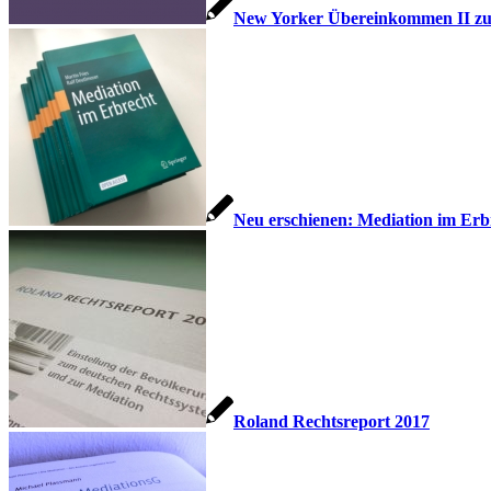
New Yorker Übereinkommen II zur 
Neu erschienen: Mediation im Erb
Roland Rechtsreport 2017