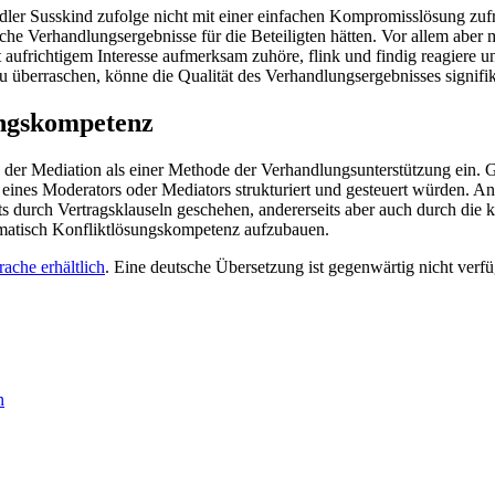
ler Susskind zufolge nicht mit einer einfachen Kompromisslösung zufr
iche Verhandlungsergebnisse für die Beteiligten hätten. Vor allem aber 
aufrichtigem Interesse aufmerksam zuhöre, flink und findig reagiere u
 überraschen, könne die Qualität des Verhandlungsergebnisses signifik
ungskompetenz
der Mediation als einer Methode der Verhandlungsunterstützung ein.
e eines Moderators oder Mediators strukturiert und gesteuert würden. A
its durch Vertragsklauseln geschehen, andererseits aber auch durch di
ematisch Konfliktlösungskompetenz aufzubauen.
ache erhältlich
. Eine deutsche Übersetzung ist gegenwärtig nicht verfü
n