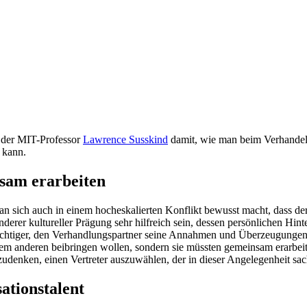
h der MIT-Professor
Lawrence Susskind
damit, wie man beim Verhandel
 kann.
sam erarbeiten
n sich auch in einem hocheskalierten Konflikt bewusst macht, dass de
derer kultureller Prägung sehr hilfreich sein, dessen persönlichen Hin
htiger, den Verhandlungspartner seine Annahmen und Überzeugungen erk
dem anderen beibringen wollen, sondern sie müssten gemeinsam erarbei
zudenken, einen Vertreter auszuwählen, der in dieser Angelegenheit sa
ationstalent