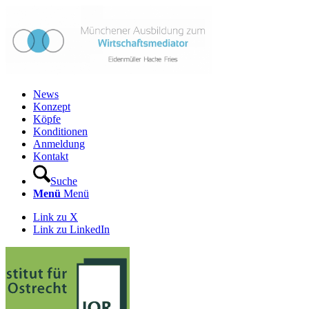
News
Konzept
Köpfe
Konditionen
Anmeldung
Kontakt
Suche
Menü
Menü
Link zu X
Link zu LinkedIn