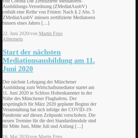
von Corona Die Zertifizierte Mediatoren-
Ausbildungs-Verordnung (ZMediatAusbV)
enthält eine Reihe von Fristen: Nach § 2 Abs. 5
ZMediatAusbV müssen zertifizierte Mediatoren
binnen eines Jahres […]
22. Juni 2020
/
von
Martin Fries
Allgemein
Start der nächsten
Mediationsausbildung am 11.
Juni 2020
Der nächste Lehrgang der Münchener
Ausbildung zum Wirtschaftsmediator startet am
11. Juni 2020 in Schloss Hohenkammer in der
Nähe des Münchener Flughafens. Der
ursprünglich für März 2020 geplante Beginn der
Veranstaltung hat sich infolge der COVID-19-
Pandemie auf diesen Zeitpunkt verschoben. Die
neuen Termine für die drei Standardmodule sind
für Mitte Juni, Mitte Juli und Anfang […]
16. Mai 2020
/
von
Martin Fries