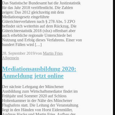
Das Statistische Bundesamt hat die Justizstatistik
für das Jahr 2018 veröffentlicht. Die Zahlen
zeigen: Das 2012 gleichzeitig mit dem
Mediationsgesetz eingeführte
Güterichterverfahren nach § 278 Abs. 5 ZPO
befindet sich weiterhin auf dem Rückzug. Die
Güterichterstatistik 2018 (xlsx) offenbart aber
auch erhebliche regionale Unterschiede bei
Nutzung und Erfolg dieses Verfahrens. Einer von
hundert Fällen wird […]
28. September 2019
/
von
Martin Fries
Allgemein
Mediationsausbildung 2020:
Anmeldung jetzt online
Der nächste Lehrgang der Münchener
Ausbildung zum Wirtschaftsmediator findet im
Frühjahr und Sommer 2020 auf Schloss
Hohenkammer in der Nähe des Münchener
Flughafens statt. Die Leitung der Veranstaltung
liegt in den Händen von Horst Eidenmüller,
Andreas Hacke und Martin Fries. Aufbau der