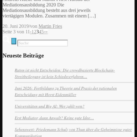
Mediationsausbildung 2020 Die
Mediationsausbildung besteht aus drei jeweils
viertägigen Modulen. Zusammen mit einem […]
20. Juni 2019
/
von
Martin Fries
Seite 3 von 11
‹
1
2
3
4
5
›
»
Neueste Beiträge
Raten ist nicht Entscheiden: Die crowdbasierte Blockchain-
Streitbeilegung ist kein Schiedsverfahren…
Juni 2026: Fortbildung zu Theorie und Praxis der rationalen
Entscheidung mit Horst Eidenmüller
Universitäten und Big AI: Wer zahlt wen?
Erst Mediator, dann Anwalt? Keine gute Idee…
Sehenswert: Friedemann Schulz von Thun über die Geheimnisse guter
Kommunikation