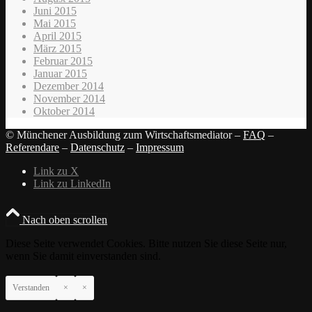
Juni 2015
Mai 2015
April 2015
März 2015
Februar 2015
Januar 2015
Dezember 2014
November 2014
Oktober 2014
© Münchener Ausbildung zum Wirtschaftsmediator –
FAQ
–
Referendare
–
Datenschutz
–
Impressum
Link zu X
Link zu LinkedIn
Nach oben scrollen
Diese Seite verwendet Cookies. Bitte nutzen Sie diese Seite nur,
wenn Sie damit einverstanden sind.
Verstanden
×
×