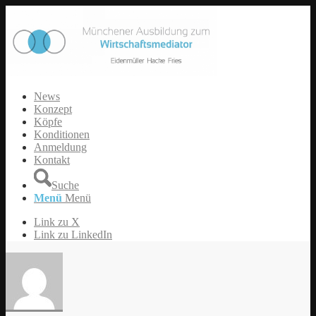
News
Konzept
Köpfe
Konditionen
Anmeldung
Kontakt
Suche
Menü
Menü
Link zu X
Link zu LinkedIn