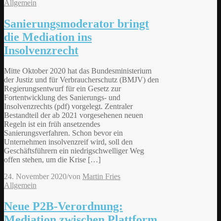
Allgemein
Sanierungsmoderator bringt
die Mediation ins
Insolvenzrecht
Mitte Oktober 2020 hat das Bundesministerium
der Justiz und für Verbraucherschutz (BMJV) den
Regierungsentwurf für ein Gesetz zur
Fortentwicklung des Sanierungs- und
Insolvenzrechts (pdf) vorgelegt. Zentraler
Bestandteil der ab 2021 vorgesehenen neuen
Regeln ist ein früh ansetzendes
Sanierungsverfahren. Schon bevor ein
Unternehmen insolvenzreif wird, soll den
Geschäftsführern ein niedrigschwelliger Weg
offen stehen, um die Krise […]
24. November 2020
/
von
Martin Fries
Allgemein
Neue P2B-Verordnung:
Mediation zwischen Plattform