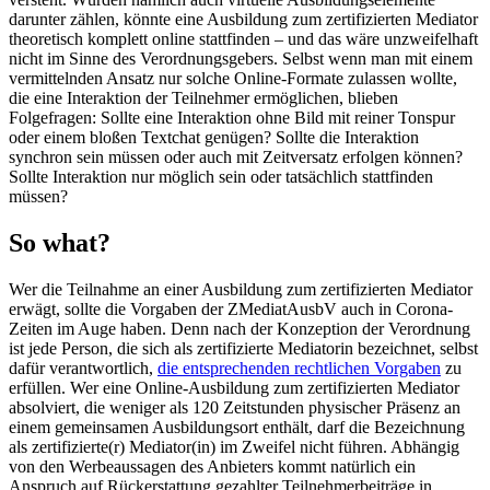
darunter zählen, könnte eine Ausbildung zum zertifizierten Mediator
theoretisch komplett online stattfinden – und das wäre unzweifelhaft
nicht im Sinne des Verordnungsgebers. Selbst wenn man mit einem
vermittelnden Ansatz nur solche Online-Formate zulassen wollte,
die eine Interaktion der Teilnehmer ermöglichen, blieben
Folgefragen: Sollte eine Interaktion ohne Bild mit reiner Tonspur
oder einem bloßen Textchat genügen? Sollte die Interaktion
synchron sein müssen oder auch mit Zeitversatz erfolgen können?
Sollte Interaktion nur möglich sein oder tatsächlich stattfinden
müssen?
So what?
Wer die Teilnahme an einer Ausbildung zum zertifizierten Mediator
erwägt, sollte die Vorgaben der ZMediatAusbV auch in Corona-
Zeiten im Auge haben. Denn nach der Konzeption der Verordnung
ist jede Person, die sich als zertifizierte Mediatorin bezeichnet, selbst
dafür verantwortlich,
die entsprechenden rechtlichen Vorgaben
zu
erfüllen. Wer eine Online-Ausbildung zum zertifizierten Mediator
absolviert, die weniger als 120 Zeitstunden physischer Präsenz an
einem gemeinsamen Ausbildungsort enthält, darf die Bezeichnung
als zertifizierte(r) Mediator(in) im Zweifel nicht führen. Abhängig
von den Werbeaussagen des Anbieters kommt natürlich ein
Anspruch auf Rückerstattung gezahlter Teilnehmerbeiträge in