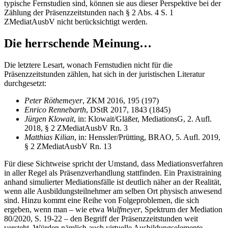
typische Fernstudien sind, können sie aus dieser Perspektive bei der
Zählung der Präsenzzeitstunden nach § 2 Abs. 4 S. 1
ZMediatAusbV nicht berücksichtigt werden.
Die herrschende Meinung…
Die letztere Lesart, wonach Fernstudien nicht für die
Präsenzzeitstunden zählen, hat sich in der juristischen Literatur
durchgesetzt:
Peter Röthemeyer
, ZKM 2016, 195 (197)
Enrico Rennebarth
, DStR 2017, 1843 (1845)
Jürgen Klowait
, in: Klowait/Gläßer, MediationsG, 2. Aufl.
2018, § 2 ZMediatAusbV Rn. 3
Matthias Kilian
, in: Henssler/Prütting, BRAO, 5. Aufl. 2019,
§ 2 ZMediatAusbV Rn. 13
Für diese Sichtweise spricht der Umstand, dass Mediationsverfahren
in aller Regel als Präsenzverhandlung stattfinden. Ein Praxistraining
anhand simulierter Mediationsfälle ist deutlich näher an der Realität,
wenn alle Ausbildungsteilnehmer am selben Ort physisch anwesend
sind. Hinzu kommt eine Reihe von Folgeproblemen, die sich
ergeben, wenn man – wie etwa
Wulfmeyer
, Spektrum der Mediation
80/2020, S. 19-22 – den Begriff der Präsenzzeitstunden weit
versteht. Würden nämlich auch virtuelle Ausbildungselemente