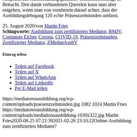
Betracht. Den damit verbundenen Querelen kann man aber
entgehen, wenn man von vornherein darauf achtet, dass der
Ausbildungslehrgang 120
echte
Präsenzzeitstunden umfasst.
25. August 2020
/
von
Martin Fries
Schlagworte:
Ausbildung zum zertifizierten Mediator
,
BMJV
,
Constanze Eicher
,
Corona
,
COVID-19
,
Präsenzzeitstunden
,
Zertifizierter Mediator
,
ZMediatAusbV
Eintrag teilen
Teilen auf Facebook
Teilen auf X
Teilen auf WhatsApp
Teilen auf LinkedIn
Per E-Mail teilen
https://mediatorenausbildung.org/wp-
content/uploads/praesenzzeitstunden.jpg
1082
1024
Martin Fries
https://mediatorenausbildung.org/wp-
content/uploads/mediationsausbildung-1030x322.jpg
Martin
Fries
2020-08-25 07:21:39
2021-02-26 23:10:22
Online-Ausbildung
zum zertifizierten Mediator?