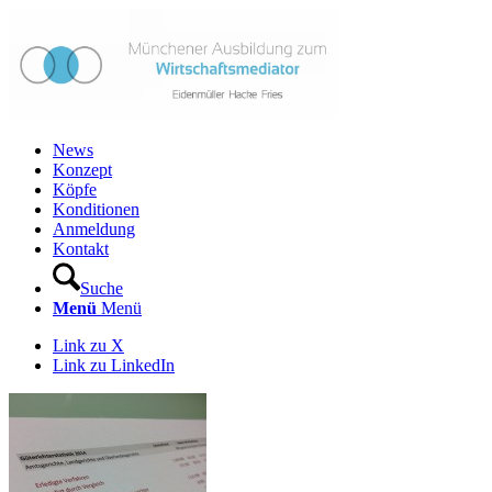
News
Konzept
Köpfe
Konditionen
Anmeldung
Kontakt
Suche
Menü
Menü
Link zu X
Link zu LinkedIn