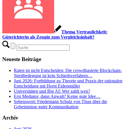
Thema Vertraulichkeit:
Güterichterin als Zeugin zum Vergleichsinhalt?
Neueste Beiträge
Raten ist nicht Entscheiden: Die crowdbasierte Blockchain-
Streitbeilegung ist kein Schiedsverfahren…
Juni 2026: Fortbildung zu Theorie und Praxis der rationalen
Entscheidung mit Horst Eidenmüller
Universitäten und Big AI: Wer zahlt wen?
Erst Mediator, dann Anwalt? Keine gute Idee…
Sehenswert: Friedemann Schulz von Thun über die
Geheimnisse guter Kommunikation
Archiv
Juni 2026