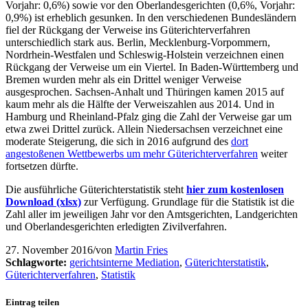
Vorjahr: 0,6%) sowie vor den Oberlandesgerichten (0,6%, Vorjahr:
0,9%) ist erheblich gesunken. In den verschiedenen Bundesländern
fiel der Rückgang der Verweise ins Güterichterverfahren
unterschiedlich stark aus. Berlin, Mecklenburg-Vorpommern,
Nordrhein-Westfalen und Schleswig-Holstein verzeichnen einen
Rückgang der Verweise um ein Viertel. In Baden-Württemberg und
Bremen wurden mehr als ein Drittel weniger Verweise
ausgesprochen. Sachsen-Anhalt und Thüringen kamen 2015 auf
kaum mehr als die Hälfte der Verweiszahlen aus 2014. Und in
Hamburg und Rheinland-Pfalz ging die Zahl der Verweise gar um
etwa zwei Drittel zurück. Allein Niedersachsen verzeichnet eine
moderate Steigerung, die sich in 2016 aufgrund des
dort
angestoßenen Wettbewerbs um mehr Güterichterverfahren
weiter
fortsetzen dürfte.
Die ausführliche Güterichterstatistik steht
hier zum kostenlosen
Download (xlsx)
zur Verfügung. Grundlage für die Statistik ist die
Zahl aller im jeweiligen Jahr vor den Amtsgerichten, Landgerichten
und Oberlandesgerichten erledigten Zivilverfahren.
27. November 2016
/
von
Martin Fries
Schlagworte:
gerichtsinterne Mediation
,
Güterichterstatistik
,
Güterichterverfahren
,
Statistik
Eintrag teilen